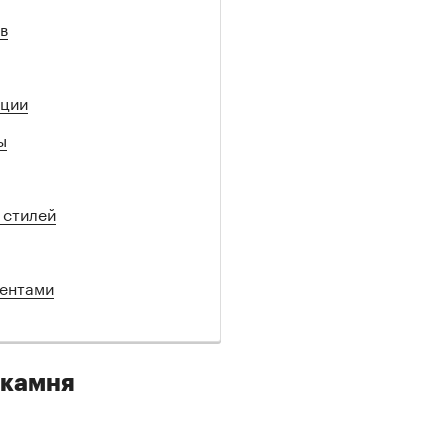
в
ации
ы
 стилей
ментами
 камня