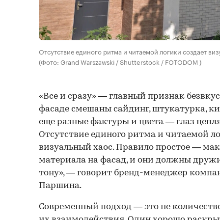
Отсутствие единого ритма и читаемой логики создает виз
(Фото: Grand Warszawski / Shutterstock / FOTODOM )
«Все и сразу» — главный признак безвку
фасаде смешаны сайдинг, штукатурка, кир
еще разные фактуры и цвета — глаз цепл
Отсутствие единого ритма и читаемой ло
визуальный хаос. Правило простое — ма
материала на фасад, и они должны дружи
тону», — говорит бренд-менеджер компа
Паршина.
Современный подход — это не количество
их взаимодействия. Один хорошо раскры