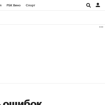
л
РБК Вино
Спорт
род
Стиль
Крипто
б
Конференции СПб
ичной валюты
ь ошибок