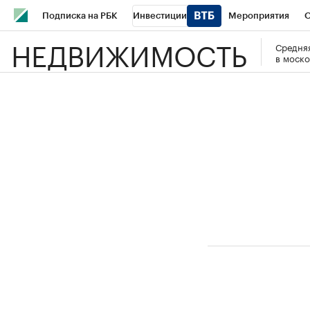
Подписка на РБК
Инвестиции
Мероприятия
О
НЕДВИЖИМОСТЬ
Средняя
Школа управления РБК
РБК Образование
РБК Курсы
в моско
РБК Бизнес-среда
Дискуссионный клуб
Исследования
Спецпроекты
Проверка контрагентов
Политика
Эк