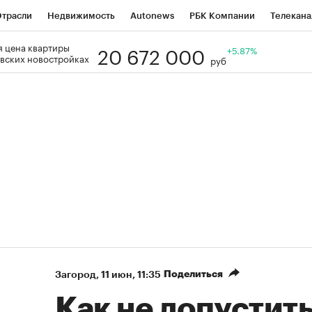
трасли
Недвижимость
Autonews
РБК Компании
Телекана
20 672 000
 цена квартиры
РБК Life
Тренды
Визионеры
Национальные проекты
+5.87%
Го
вских новостройках
руб
Кредитные рейтинги
Франшизы
Газета
Спецпроекты СП
ономика
Бизнес
Технологии и медиа
Финансы
Рынок нал
Поделиться
Загород
⁠,
11 июн, 11:35
Как не допустит