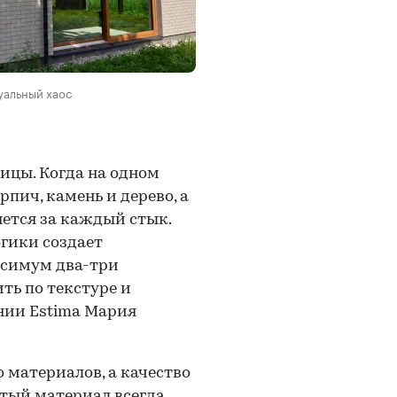
уальный хаос
сицы. Когда на одном
пич, камень и дерево, а
яется за каждый стык.
гики создает
ксимум два-три
ть по текстуре и
нии Estima Мария
 материалов, а качество
тый материал всегда