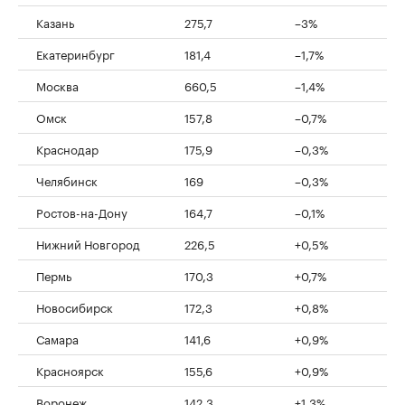
00:00
/
00:00
Казань
275,7
–3%
Екатеринбург
181,4
–1,7%
Москва
660,5
–1,4%
Омск
157,8
–0,7%
Краснодар
175,9
–0,3%
Челябинск
169
–0,3%
Ростов-на-Дону
164,7
–0,1%
Нижний Новгород
226,5
+0,5%
Пермь
170,3
+0,7%
Новосибирск
172,3
+0,8%
Самара
141,6
+0,9%
Красноярск
155,6
+0,9%
Воронеж
142,3
+1,3%