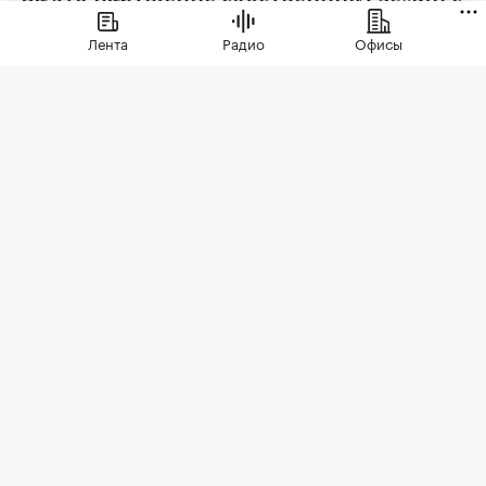
помощью ИИ выписан штраф 150 тыс.
Лента
Радио
Офисы
руб.
Фото: Andre Muller / Shutterstock / FOTODOM
В Подмосковье ИИ выписал первый штраф
собственнику земельного участка, на котором
обнаружен борщевик. Такая информация