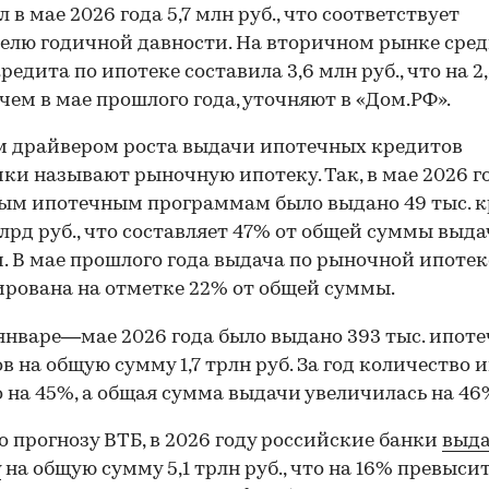
 в мае 2026 года 5,7 млн руб., что соответствует
елю годичной давности. На вторичном рынке сре
редита по ипотеке составила 3,6 млн руб., что на 2
 чем в мае прошлого года, уточняют в «Дом.РФ».
 драйвером роста выдачи ипотечных кредитов
ки называют рыночную ипотеку. Так, в мае 2026 г
ым ипотечным программам было выдано 49 тыс. к
млрд руб., что составляет 47% от общей суммы выд
. В мае прошлого года выдача по рыночной ипотек
рована на отметке 22% от общей суммы.
 январе—мае 2026 года было выдано 393 тыс. ипот
в на общую сумму 1,7 трлн руб. За год количество 
 на 45%, а общая сумма выдачи увеличилась на 46
о прогнозу ВТБ, в 2026 году российские банки
выд
у
на общую сумму 5,1 трлн руб., что на 16% превыси