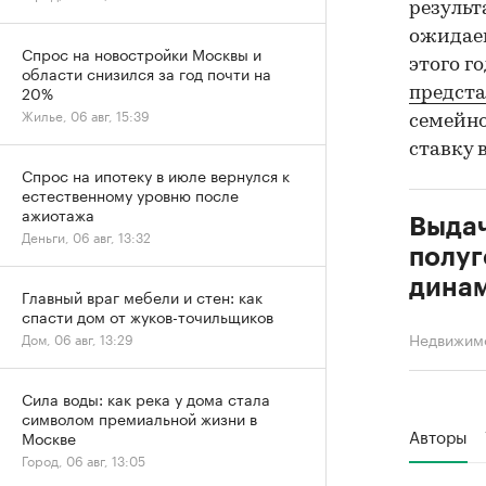
результ
ожидаем
Спрос на новостройки Москвы и
этого г
области снизился за год почти на
20%
предст
Жилье, 06 авг, 15:39
семейн
ставку 
Спрос на ипотеку в июле вернулся к
естественному уровню после
ажиотажа
Выдач
Деньги, 06 авг, 13:32
полуг
динам
Главный враг мебели и стен: как
спасти дом от жуков-точильщиков
Недвижим
Дом, 06 авг, 13:29
Сила воды: как река у дома стала
символом премиальной жизни в
Авторы
Москве
Город, 06 авг, 13:05