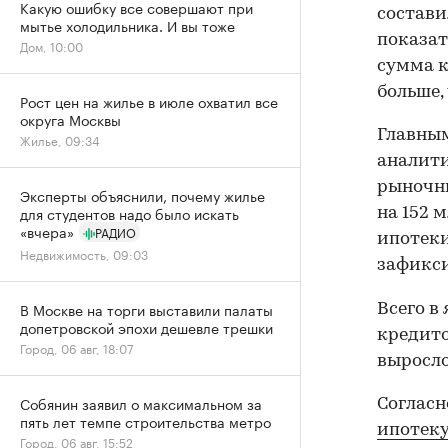
Какую ошибку все совершают при
составил
мытье холодильника. И вы тоже
показат
Дом, 10:00
сумма к
больше,
Рост цен на жилье в июле охватил все
округа Москвы
Главным
Жилье, 09:34
аналити
рыночн
Эксперты объяснили, почему жилье
для студентов надо было искать
на 152 
«вчера»
РАДИО
ипотеки
Недвижимость, 09:03
зафикси
В Москве на торги выставили палаты
Всего в
допетровской эпохи дешевле трешки
кредито
Город, 06 авг, 18:07
выросло
Собянин заявил о максимальном за
Согласн
пять лет темпе строительства метро
ипотек
Город, 06 авг, 15:52