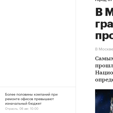
В 
гр
про
В Москве
Самым
прошл
Нацио
опред
Более половины компаний при
ремонте офисов превышают
изначальный бюджет
Отрасль, 06 авг, 10:00