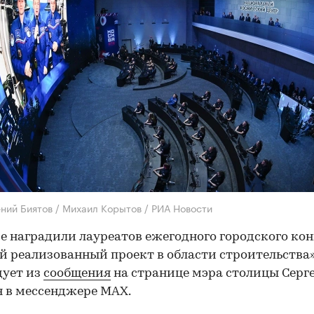
ений Биятов / Михаил Корытов / РИА Новости
е наградили лауреатов ежегодного городского ко
 реализованный проект в области строительства»
дует из
сообщения
на странице мэра столицы Серг
 в мессенджере MAX.