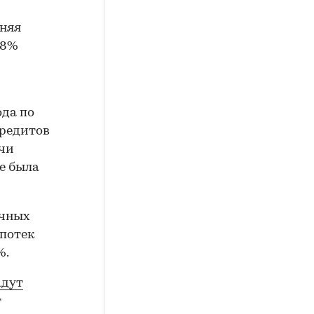
дняя
,8%
ода по
редитов
ачи
е была
ечных
ипотек
%.
адут
т