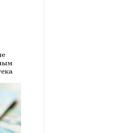
ше
вным
тека