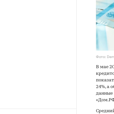
Фото: Dem
В мае 2
кредито
показат
24%, а 
данные 
«Дом.РФ
Средний