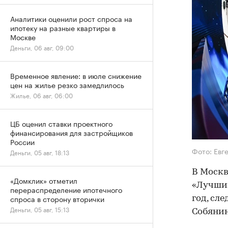
Аналитики оценили рост спроса на
ипотеку на разные квартиры в
Москве
Деньги, 06 авг, 09:00
Временное явление: в июле снижение
цен на жилье резко замедлилось
Жилье, 06 авг, 06:00
ЦБ оценил ставки проектного
финансирования для застройщиков
России
Фото: Евг
Деньги, 05 авг, 18:13
В Москв
«Домклик» отметил
«Лучший
перераспределение ипотечного
спроса в сторону вторички
год, сле
Деньги, 05 авг, 15:13
Собянин