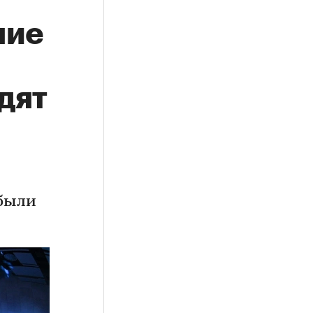
шие
дят
 были