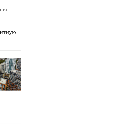
юля
ентную