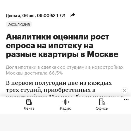
Деньги
⁠,
06 авг, 09:00
1 721
ЭКСКЛЮЗИВ
Аналитики оценили рост
спроса на ипотеку на
разные квартиры в Москве
Доля ипотеки в сделках со студиями в новостройках
Москвы достигала 66,5%
В первом полугодии две из каждых
трех студий, приобретенных в
новостройках Москвы, были куплены в
ипотеку. В сегменте трешек ипотечных
Лента
Радио
Офисы
сделок менее половины, а среди
четырехкомнатных квартир — лишь
около четверти