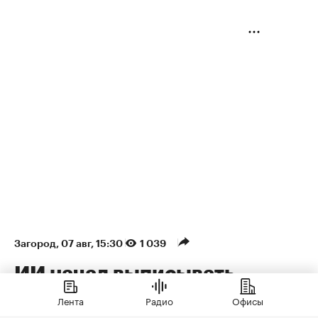
Загород
⁠,
07 авг, 15:30
1 039
ИИ начал выписывать
штрафы за борщевик в
Лента
Радио
Офисы
Подмосковье