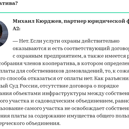
атива?
Михаил Кюрджев, партнер юридической
А2:
— Нет. Если услуги охраны действительно
оказываются и есть соответствующий догово
с охранным предприятием, а также имеется
собрания членов кооператива, в котором определе
платы для собственников домовладений, то, к сож
го способа отказаться от оплаты нет. Как разъясни
ый Суд России, отсутствие договора о порядке
вания объектами инфраструктуры между собстве
ого участка и садоводческим объединением, равно
ьзование самого участка не освобождает собстве
ения платы за содержание имущества общего поль
рческого объединения.