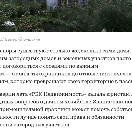
С/ Валерий Бушухин
споры существуют столько же, сколько сами дачи.
цы загородных домов и земельных участков часто
т договориться с соседями по важным
м — от оплаты охранников до отношения к пчело
ям, которые превращают свою территорию в пасек
верии лета «РБК-Недвижимость» задала юристам 
дных вопросов о дачном хозяйстве. Знание законо
оприменительной практики может помочь собств
мости лучше понять свои права и обязанности
ении загородных участков.