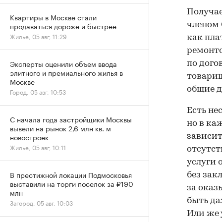
Получае
Квартиры в Москве стали
членом 
продаваться дороже и быстрее
Жилье, 05 авг, 11:29
как пла
ремонто
Эксперты оценили объем ввода
по дого
элитного и премиального жилья в
товарищ
Москве
общие д
Город, 05 авг, 10:53
Есть не
С начала года застройщики Москвы
но в ка
вывели на рынок 2,6 млн кв. м
новостроек
зависит
Жилье, 05 авг, 10:11
отсутст
услуги 
В престижной локации Подмосковья
без зак
выставили на торги поселок за ₽190
за оказ
млн
быть да
Загород, 05 авг, 10:03
Или же 