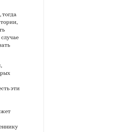
, тогда
итории,
ть
 случае
вать
,
орых
есть эти
ожет
веннику