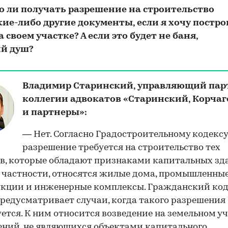
но ли получать разрешение на строительство
кие-либо другие документы, если я хочу постр
 своем участке? А если это будет не баня,
ий душ?
Владимир Старинский, управляющий пар
коллегии адвокатов «Старинский, Корчаг
и партнеры»:
— Нет. Согласно Градостроительному кодексу
разрешение требуется на строительство тех
в, которые обладают признаками капитальных зд
в частности, относятся жилые дома, промышленны
укции и инженерные комплексы. Гражданский код
редусматривает случаи, когда такого разрешения
уется. К ним относится возведение на земельном у
00:00
/
00:00
ний, не являющихся объектами капитального