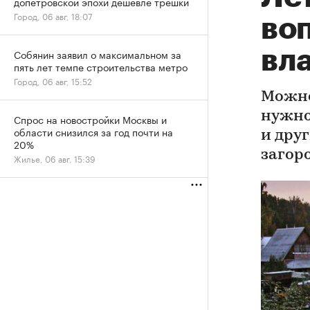
допетровской эпохи дешевле трешки
Город, 06 авг, 18:07
воп
вл
Собянин заявил о максимальном за
пять лет темпе строительства метро
Город, 06 авг, 15:52
Можно
нужно
Спрос на новостройки Москвы и
области снизился за год почти на
и дру
20%
загор
Жилье, 06 авг, 15:39