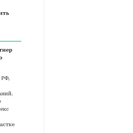
оить
тнер
о
 РФ,
аний.
е
екс
частке