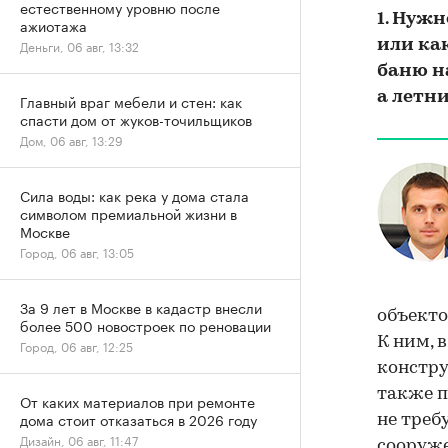
естественному уровню после
1. Нуж
ажиотажа
или ка
Деньги, 06 авг, 13:32
баню на
а летн
Главный враг мебели и стен: как
спасти дом от жуков-точильщиков
Дом, 06 авг, 13:29
Сила воды: как река у дома стала
символом премиальной жизни в
Москве
Город, 06 авг, 13:05
За 9 лет в Москве в кадастр внесли
объекто
более 500 новостроек по реновации
К ним, 
Город, 06 авг, 12:25
констр
также п
От каких материалов при ремонте
дома стоит отказаться в 2026 году
не треб
Дизайн, 06 авг, 11:47
сооруже