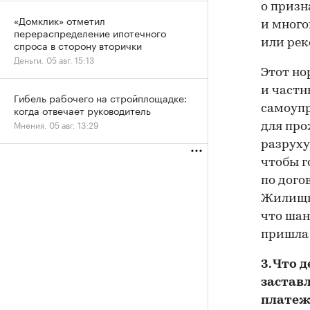
о приз
«Домклик» отметил
и мног
перераспределение ипотечного
или рек
спроса в сторону вторички
Деньги, 05 авг, 15:13
Этот н
и частн
Гибель рабочего на стройплощадке:
самоуп
когда отвечает руководитель
Мнения, 05 авг, 13:29
для про
разруху
чтобы г
по догов
Жилищно
что шан
пришла 
3. Что 
застав
платеж