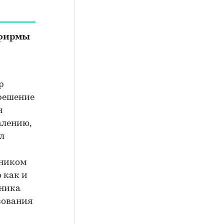
 фирмы
р
 решение
н
алению,
л
нником
 как и
нника
зования