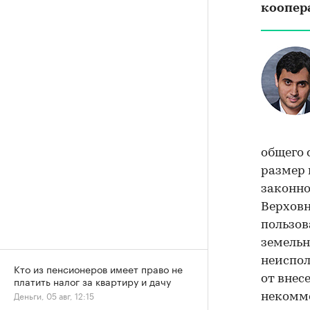
коопер
общего 
размер 
законно
Верховн
пользо
земельн
неиспол
Кто из пенсионеров имеет право не
от внес
платить налог за квартиру и дачу
Деньги, 05 авг, 12:15
некомме