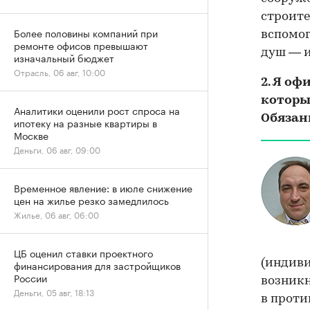
строите
Более половины компаний при
вспомог
ремонте офисов превышают
душ — и
изначальный бюджет
Отрасль, 06 авг, 10:00
2. Я о
которы
Аналитики оценили рост спроса на
Обязан
ипотеку на разные квартиры в
Москве
Деньги, 06 авг, 09:00
Временное явление: в июле снижение
цен на жилье резко замедлилось
Жилье, 06 авг, 06:00
ЦБ оценил ставки проектного
(индиви
финансирования для застройщиков
России
возникн
Деньги, 05 авг, 18:13
в проти