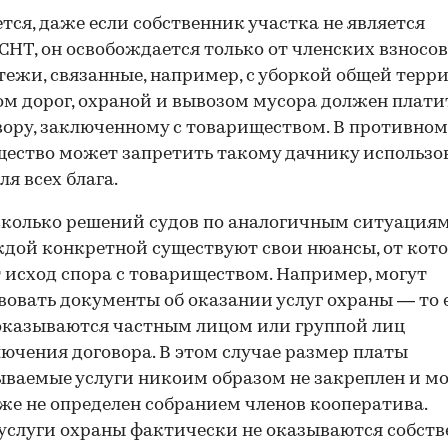
тся, даже если собственник участка не является
СНТ, он освобождается только от членских взносов
тежи, связанные, например, с уборкой общей терр
м дорог, охраной и вывозом мусора должен плати
вору, заключенному с товариществом. В противном
ество может запретить такому дачнику использо
ля всех блага.
сколько решений судов по аналогичным ситуациям
ждой конкретной существуют свои нюансы, от кот
 исход спора с товариществом. Например, могут
вовать документы об оказании услуг охраны — то 
оказываются частным лицом или группой лиц
лючения договора. В этом случае размер платы
ываемые услуги никоим образом не закреплен и м
же не определен собранием членов кооператива.
услуги охраны фактически не оказываются собст