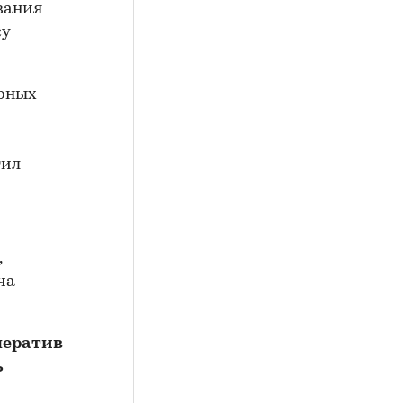
вания
су
ирных
тил
,
ча
оператив
ь