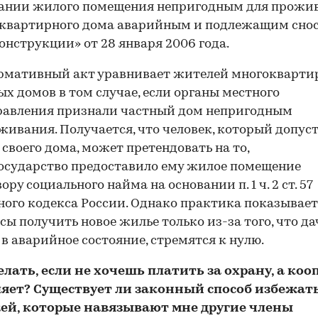
нании жилого помещения непригодным для прожи
оквартирного дома аварийным и подлежащим сно
онструкции» от 28 января 2006 года.
ормативный акт уравнивает жителей многокварт
ых домов в том случае, если органы местного
равления признали частный дом непригодным
живания. Получается, что человек, который допус
 своего дома, может претендовать на то,
осударство предоставило ему жилое помещение
ору социального найма на основании п. 1 ч. 2 ст. 57
го кодекса России. Однако практика показывает
сы получить новое жилье только из-за того, что да
в аварийное состояние, стремятся к нулю.
делать, если не хочешь платить за охрану, а ко
ляет? Существует ли законный способ избежат
ей, которые навязывают мне другие члены