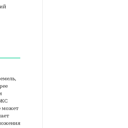
ний
емель,
рее
м
ИЖС
е может
пает
оложения