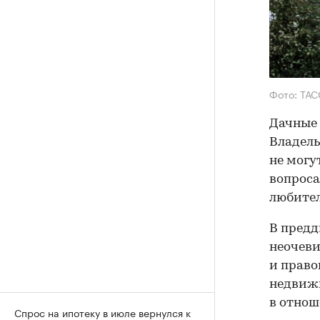
Фото: ТАС
Дачные 
Владель
не могу
вопроса
любител
В предд
неочеви
и прав
недвижи
в отнош
Спрос на ипотеку в июле вернулся к