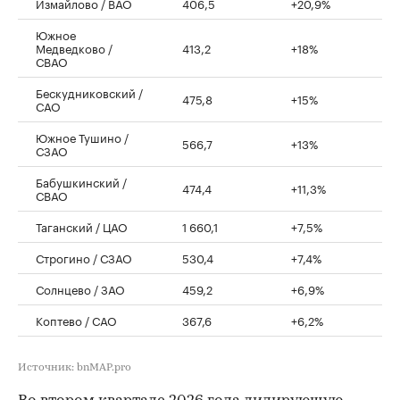
Измайлово / ВАО
406,5
+20,9%
Южное
Медведково /
413,2
+18%
СВАО
Бескудниковский /
475,8
+15%
САО
Южное Тушино /
566,7
+13%
СЗАО
Бабушкинский /
474,4
+11,3%
СВАО
Таганский / ЦАО
1 660,1
+7,5%
Строгино / СЗАО
530,4
+7,4%
Солнцево / ЗАО
459,2
+6,9%
Коптево / САО
367,6
+6,2%
Источник: bnMAP.pro