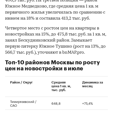
406,5 тыс. руб. На третьей позиции — район
Южное Медведково, где средняя цена 1 кв. м
первичного жилья увеличилась по сравнению с
июнем на 18% и составила 413,2 тыс. руб.
Четвертое место с ростом цен на квартиры в
новостройках на 15%, до 475,8 тыс. руб. за 1 кв. м,
занял Бескудниковский район. Замыкает
первую пятерку Южное Тушино (рост на 13%, до
566,7 тыс. руб.), уточняют в bnMAP.pro.
Топ-10 районов Москвы по росту
цен на новостройки в июле
00:00
/
00:00
Район / Округ
Средняя
Динамика за
цена 1 кв. м,
месяц
тыс. руб.
Тимирязевский /
648,8
+75,4%
САО