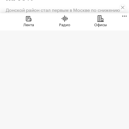
Донской район стал первым в Москве по снижению
цен на новостройки
Лента
Радио
Офисы
В июле 2026 года новостройки в Старой
Москве заметнее всего подешевели в
Донском районе
Фото: Photo Master 2026 / Shutterstock / FOTODOM