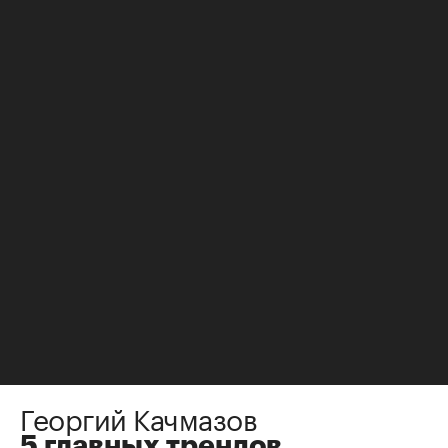
НЕДВИЖИМОСТЬ
Мнения
⁠,
18 окт 2018, 10:57
Георгий Качмазов
5 главных трендов