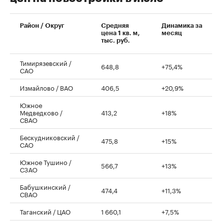
00:00
/
00:00
Район / Округ
Средняя
Динамика за
цена 1 кв. м,
месяц
тыс. руб.
Тимирязевский /
648,8
+75,4%
САО
Измайлово / ВАО
406,5
+20,9%
Южное
Медведково /
413,2
+18%
СВАО
Бескудниковский /
475,8
+15%
САО
Южное Тушино /
566,7
+13%
СЗАО
Бабушкинский /
474,4
+11,3%
СВАО
Таганский / ЦАО
1 660,1
+7,5%