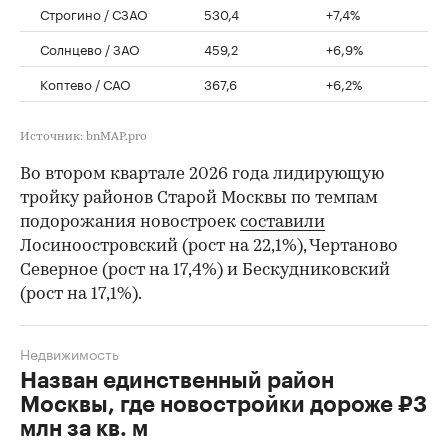
Строгино / СЗАО
530,4
+7,4%
Солнцево / ЗАО
459,2
+6,9%
Коптево / САО
367,6
+6,2%
Источник: bnMAP.pro
Во втором квартале 2026 года лидирующую
тройку районов Старой Москвы по темпам
подорожания новостроек
составили
Лосиноостровский (рост на 22,1%), Чертаново
Северное (рост на 17,4%) и Бескудниковский
(рост на 17,1%).
Недвижимость
Назван единственный район
Москвы, где новостройки дороже ₽3
млн за кв. м