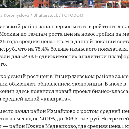
na Koromyslova / Shutterstock / FOTODOM
евский район занял первое место в рейтинге лок
Москвы по темпам роста цен на новостройки за ме
26 года средняя цена 1 кв. м в данной локации сос
с. руб., что на 75,4% больше июньского показателя,
тали для «РБК Недвижимости» аналитики платфо
ro.
ко резкий рост цен в Тимирязевском районе за ме
ки объясняют обновлением экспозиции. В июле в
ении здесь появился новый проект бизнес-класса 
 средней ценой «квадрата».
место занял район Измайлово с ростом средней ц
а» за месяц на 20,9%, до 406,5 тыс. руб. На третье
 — район Южное Медведково, где средняя цена 1 кв