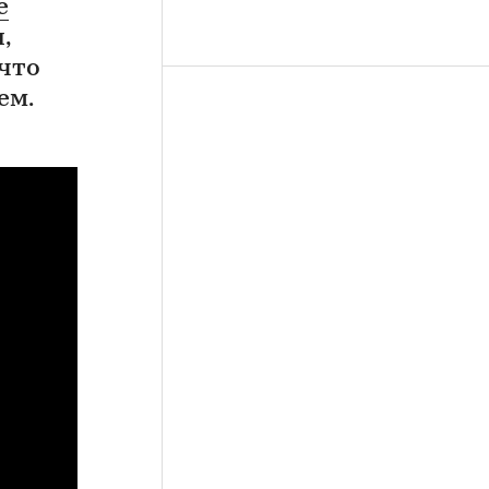
е
,
 что
ем.