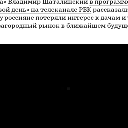
а» Владимир Шаталинский
в программ
вой день» на телеканале РБК
рассказали
у россияне потеряли интерес к дачам и
загородный рынок в ближайшем будущ