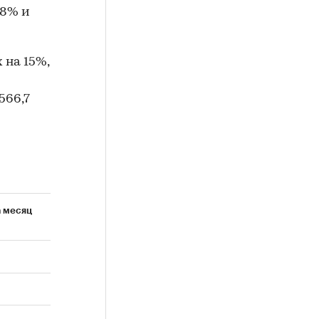
18% и
 на 15%,
566,7
а месяц