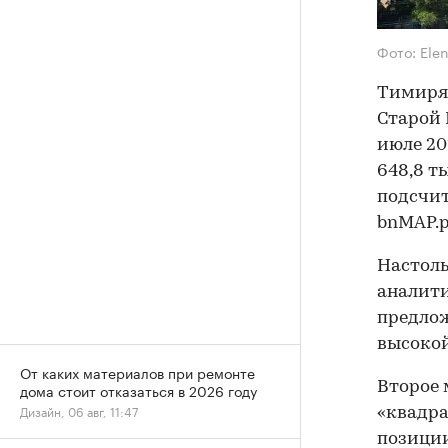
Фото: Ele
Тимиряз
Старой 
июле 20
648,8 ты
подсчи
bnMAP.p
Настоль
аналити
предлож
высокой
От каких материалов при ремонте
Второе 
дома стоит отказаться в 2026 году
Дизайн, 06 авг, 11:47
«квадрат
позиции