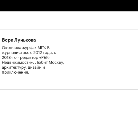
00:00
/
00:00
Вера Лунькова
Окончила журфак МГУ. В
журналистике с 2012 года, с
2018-го - редактор «РБК-
Недвижимости». Любит Москву,
архитектуру, дизайн и
приключения.