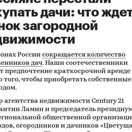
упать дачи: что жде
нок загородной
движимости
ионах России
сокращается количество
венников дач
. Наши соотечественники
т предпочтение краткосрочной аренде
о того, чтобы приобретать собственные
одом.
р агентства недвижимости Century 21
антин Ламин и председатель президиу
гиональной общественной организац
одов, огородников и дачников «Цветущ