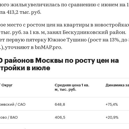
ого жилья увеличилась по сравнению с июнем на 
а 413,2 тыс. руб.
ое место с ростом цен на квартиры в новостройках
 тыс. руб. за 1 кв. м, занял Бескудниковский район.
т первую пятерку Южное Тушино (рост на 13%, до 
.), уточняют в bnMAP.pro.
0 районов Москвы по росту цен на
тройки в июле
/ Округ
Средняя цена 1 кв.
Динамика з
м, тыс. руб.
зевский / САО
648,8
+75,4%
00:00
/
00:00
ово / ВАО
406,5
+20,9%