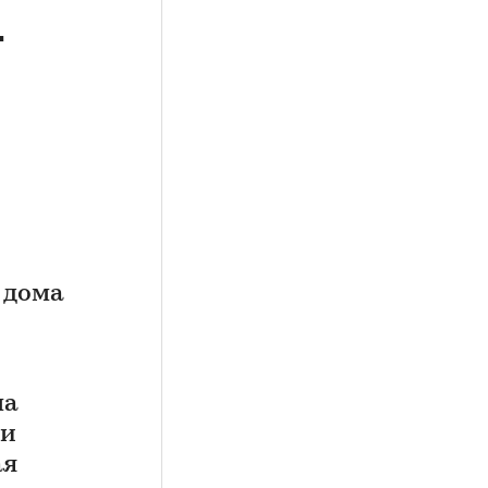
т
 дома
ма
ии
ая