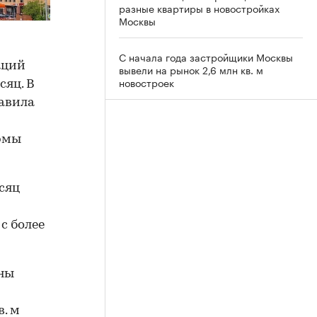
разные квартиры в новостройках
Москвы
С начала года застройщики Москвы
аций
вывели на рынок 2,6 млн кв. м
новостроек
сяц. В
тавила
рмы
сяц
с более
ены
й
. м