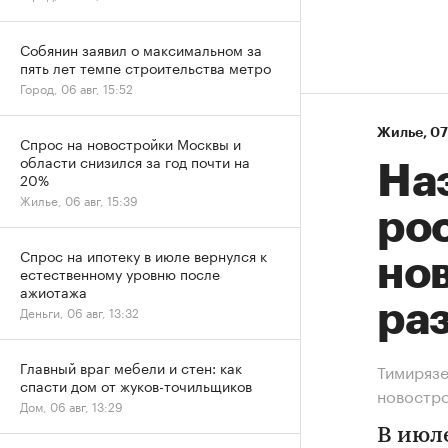
Собянин заявил о максимальном за
пять лет темпе строительства метро
Город, 06 авг, 15:52
Жилье
⁠,
07
Спрос на новостройки Москвы и
области снизился за год почти на
На
20%
Жилье, 06 авг, 15:39
рос
Спрос на ипотеку в июле вернулся к
нов
естественному уровню после
ажиотажа
ра
Деньги, 06 авг, 13:32
Главный враг мебели и стен: как
Тимирязе
спасти дом от жуков-точильщиков
новостр
Дом, 06 авг, 13:29
В июл