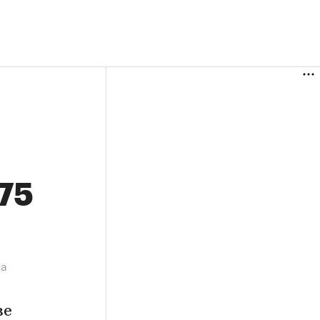
,75
на
ве