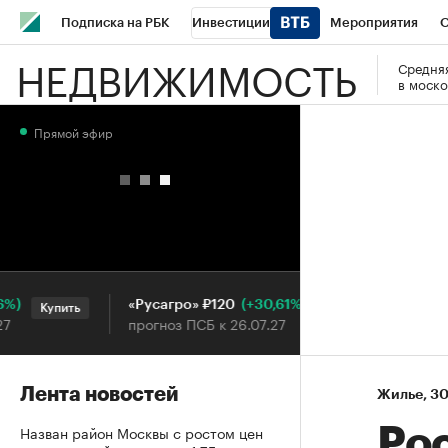
Подписка на РБК
Инвестиции
Мероприятия
О
НЕДВИЖИМОСТЬ
Средняя
Школа управления РБК
РБК Образование
РБК Курсы
в моско
РБК Бизнес-среда
Дискуссионный клуб
Исследования
Прямой эфир
Конференции СПб
Спецпроекты
Проверка контраген
Рынок наличной валюты
(+30,61%)
«Русагро» ₽120
Ozon ₽
Купить
Купить
прогноз ПСБ к 26.07.27
прогноз
Лента новостей
Жилье
⁠,
30
Назван район Москвы с ростом цен
Ро