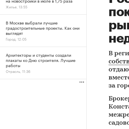
на новостройки в июле в 1,75 раза
Жилье, 13:55
пок
ры
В Москве выбрали лучшие
градостроительные проекты. Как они
выглядят
не
Город, 12:05
В рег
Архитекторы и студенты создали
плакаты ко Дню строителя. Лучшие
собст
работы
отдаю
Отрасль, 11:36
вмест
за гор
Броке
Конст
межре
садов