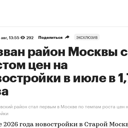
ЭКСКЛЮЗИВ
Поделиться
 авг, 13:55
292
зван район Москвы с
том цен на
остройки в июле в 1
за
вский район стал первым в Москве по темпам роста цен 
ойки
е 2026 года новостройки в Старой Моск