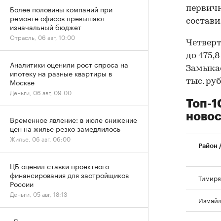
Более половины компаний при
первичн
ремонте офисов превышают
составил
изначальный бюджет
Отрасль, 06 авг, 10:00
Четверт
до 475,8
Аналитики оценили рост спроса на
Замыкае
ипотеку на разные квартиры в
Москве
тыс. руб
Деньги, 06 авг, 09:00
Топ-1
новос
Временное явление: в июле снижение
цен на жилье резко замедлилось
Жилье, 06 авг, 06:00
Район 
ЦБ оценил ставки проектного
финансирования для застройщиков
Тимиря
России
Деньги, 05 авг, 18:13
Измайл