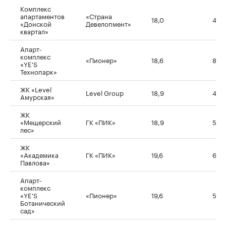
Комплекс
апартаментов
«Страна
18,0
4,6
«Донской
Девелопмент»
квартал»
Апарт-
комплекс
«Пионер»
18,6
8,0
«YE'S
Технопарк»
ЖК «Level
Level Group
18,9
4,3
Амурская»
ЖК
«Мещерский
ГК «ПИК»
18,9
5,1
лес»
ЖК
«Академика
ГК «ПИК»
19,6
6,7
Павлова»
Апарт-
комплекс
«YE'S
«Пионер»
19,6
5,8
Ботанический
сад»