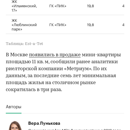
ЖК
«Ильменский,
ГК «ПИК»
19,8
4,4
17»
ЖК
«Люблинский
ГК «ПИК»
19,8
4,0
парк»
Таблица: Est-a-Тet
В Москве
появились в продаже
мини-квартиры
площадью 11 кв. м, сообщили ранее аналитики
риелторской компании «Метриум». По их
данным, за последние семь лет минимальная
площадь жилья на столичном рынке
сократилась в три раза.
Авторы
Вера Лунькова
Окончила журфак МГУ. В журналистике с 2012 года,