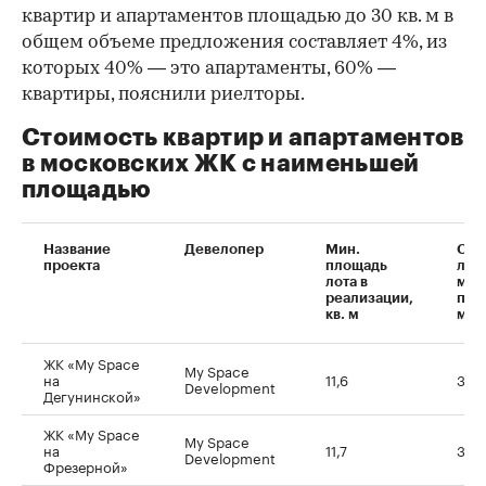
квартир и апартаментов площадью до 30 кв. м в
общем объеме предложения составляет 4%, из
которых 40% — это апартаменты, 60% —
квартиры, пояснили риелторы.
Стоимость квартир и апартаментов
в московских ЖК с наименьшей
площадью
Название
Девелопер
Мин.
Сто
проекта
площадь
лот
лота в
мин
реализации,
пло
кв. м
млн
ЖК «My Space
My Space
на
11,6
3,1
Development
Дегунинской»
ЖК «My Space
My Space
на
11,7
3,2
Development
Фрезерной»