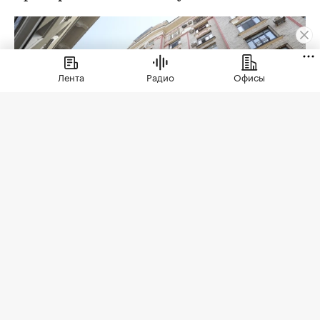
Лента
Радио
Офисы
Фото: Валерия Калугина / ТАСС
Столичные власти
выставили на торги
двухкомнатную квартиру в Большом
Гнездниковском переулке (ЦАО, Тверской
район) — в памятнике архитектурного наследия
регионального значения, известном как Дом