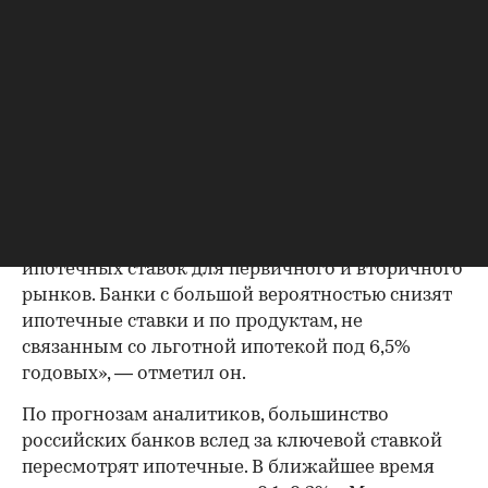
Опрошенные «РБК-Недвижимостью» аналитики
назвали уменьшение ключевой ставки
ожидаемым. Инфляция находится на низком
уровне, это оставляет регулятору маневр для
снижения. Снижение ставок поможет в целом
быстрее запустить экономику, считает
00:00
/
00:00
руководитель аналитического центра ЦИАН
Алексей Попов. «Еще что хорошо в этом
решении: не будет заметного спреда в уровне
ипотечных ставок для первичного и вторичного
рынков. Банки с большой вероятностью снизят
ипотечные ставки и по продуктам, не
связанным со льготной ипотекой под 6,5%
годовых», — отметил он.
По прогнозам аналитиков, большинство
российских банков вслед за ключевой ставкой
пересмотрят ипотечные. В ближайшее время