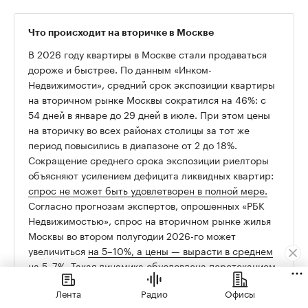
Что происходит на вторичке в Москве
В 2026 году квартиры в Москве стали продаваться
дороже и быстрее. По данным «Инком-
Недвижимости», средний срок экспозиции квартиры
на вторичном рынке Москвы сократился на 46%: с
54 дней в январе до 29 дней в июле. При этом цены
на вторичку во всех районах столицы за тот же
период повысились в диапазоне от 2 до 18%.
Сокращение среднего срока экспозиции риелторы
объясняют усилением дефицита ликвидных квартир:
спрос не может быть удовлетворен в полной мере.
Согласно прогнозам экспертов, опрошенных «РБК
Недвижимостью», спрос на вторичном рынке жилья
Москвы во втором полугодии 2026-го может
увеличиться
на 5–10%, а цены — вырасти в среднем
на 5–7%.
Такая динамика обусловлена перетеканием
спроса с рынка новостроек за счет более выгодных
Лента
Радио
Офисы
цен на вторичке и ужесточения условий по семейной