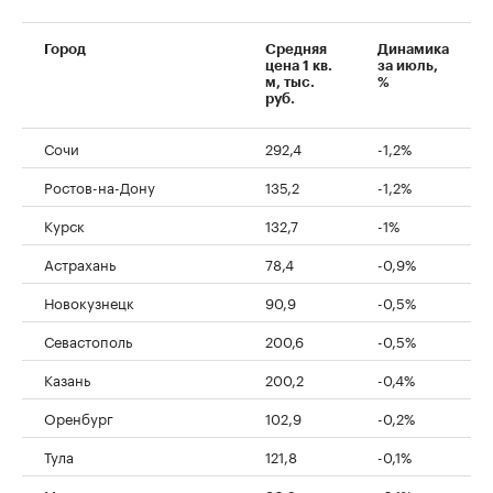
Город
Средняя
Динамика
цена 1 кв.
за июль,
м, тыс.
%
руб.
Сочи
292,4
-1,2%
Ростов-на-Дону
135,2
-1,2%
Курск
132,7
-1%
Астрахань
78,4
-0,9%
Новокузнецк
90,9
-0,5%
Севастополь
200,6
-0,5%
Казань
200,2
-0,4%
Оренбург
102,9
-0,2%
Тула
121,8
-0,1%