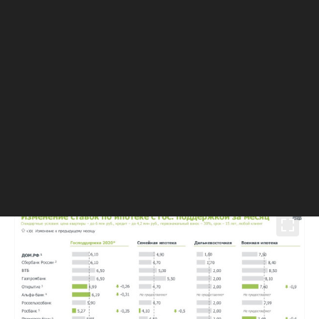
ВТБ оформить льготный кредит можно, имея на
руках 15% от суммы квартиры.
Сами банки сейчас дают дополнительную
скидку к льготной ипотеке. Например, «Дом.РФ»
снизил ставку до 6,1%, Промсвязьбанк — до
5,85% годовых. По оценкам аналитиков, ипотека
с господдержкой под 6,5% годовых позволяет
снизить переплату по жилищному кредиту
почти на треть.
Вместе с другими льготами
покупатель квартиры может сэкономить до 2,5
млн руб
.