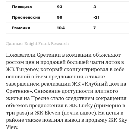
Плющиха
93
3
3
Пресненский
98
-21
-1
Раменки
104
7
7%
Данные: Knight Frank Research
Показатели Сретенки в компании объясняют
ростом цен и продажей большей части лотов в
ЖК Turgenev, который сконцентрировал в себе
основной объем предложения, а также
завершением реализации ЖК «Клубный дом на
Сретенке». Снижение доступности элитного
жилья на Пресне стало следствием сокращения
объемов предложения в ЖК Lucky (примерно в
три раза) и ЖК Eleven (почти вдвое). На цены в
районе также повлиял вывод в продажу ЖК Sky
View.