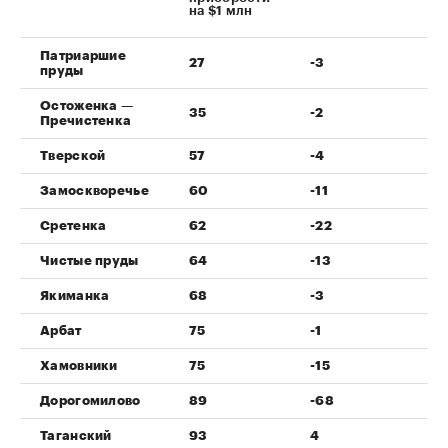
на $1 млн
Патриаршие
27
-3
-9
пруды
Остоженка —
35
-2
-6
Пречистенка
Тверской
57
-4
-7
Замоскворечье
60
-11
-1
Сретенка
62
-22
-2
Чистые пруды
64
-13
-1
Якиманка
68
-3
-4
Арбат
75
-1
-1
Хамовники
75
-15
-1
Дорогомилово
89
-68
-4
Таганский
93
4
4