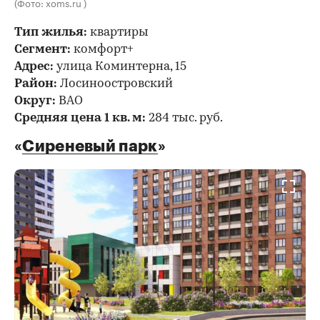
(Фото: xoms.ru )
Тип жилья:
квартиры
Сегмент:
комфорт+
Адрес:
улица Коминтерна, 15
Район:
Лосиноостровский
Округ:
ВАО
Средняя цена 1 кв. м:
284 тыс. руб.
«
Сиреневый парк
»