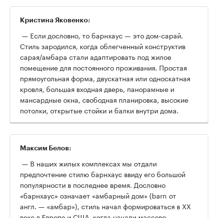
Кристина Яковенко:
— Если дословно, то барнхаус — это дом-сарай.
Стиль зародился, когда облегченный конструктив
сарая/амбара стали адаптировать под жилое
помещение для постоянного проживания. Простая
прямоугольная форма, двускатная или односкатная
кровля, большая входная дверь, панорамные и
мансардные окна, свободная планировка, высокие
потолки, открытые стойки и балки внутри дома.
Максим Белов:
— В наших жилых комплексах мы отдали
предпочтение стилю барнхаус ввиду его большой
популярности в последнее время. Дословно
«барнхаус» означает «амбарный дом» (barn от
англ. — «амбар»), стиль начал формироваться в XX
веке в Европе и США, когда начали массово