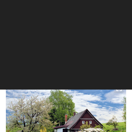
пригодный для проживания. Он может быть и
небольшим, меньше 100 кв. м, и около 300 кв. м. В
среднем загородные дома имеют площадь около 120
кв. м и два этажа. Коммуникации могут быть
центральными или нет.
Коттеджный поселок обычно имеет охрану,
инфраструктуру. Сам дом просторный, построен из
натуральных материалов.
Чем коттедж отличается от дачи