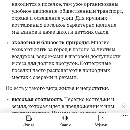
находится в поселке, там уже организованы
удобное движение, общественный транспорт,
охрана и освещение улиц. Для крупных
коттеджных поселков характерно наличие
магазинов и даже школ и детских садов;
экология и близость природы
. Многие
уезжают жить за город в погоне за чистым
воздухом, водоемами в шаговой доступности
и леса для долгих прогулок. Коттеджные
поселки часто располагают в природных
местах с озерами и реками.
Но есть у такого вида жилья и недостатки:
высокая стоимость
. Нередко коттеджи и
земля, которая идет в предложении к ним,
стоят недешево. Именно из-за того, что
застройщик готов сделать проект под ключ,
Лента
Радио
Офисы
порой даже с чистовой отделкой. Будущему