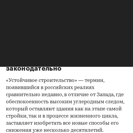
изменений на первый взгляд кажутся чем-то
далеким от строительной отрасли. Однако
эксперты уверяют — именно от того, насколько
устойчивым в ближайшие годы станет
строительство, зависит наше будущее. Ведь в
мире на здания приходится до трети выбросов
углекислого газа.
Снизить углеродный след
законодательно
«Устойчивое строительство» — термин,
появившийся в российских реалиях
сравнительно недавно, в отличие от Запада, где
обеспокоенность высоким углеродным следом,
который оставляют здания как на этапе самой
стройки, так и в процессе жизненного цикла,
заставляет изобретать все новые способы его
снижения уже несколько десятилетий.