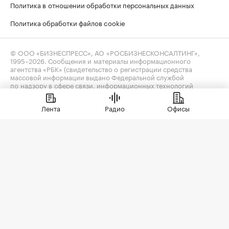
Политика в отношении обработки персональных данных
Политика обработки файлов cookie
© ООО «БИЗНЕСПРЕСС», АО «РОСБИЗНЕСКОНСАЛТИНГ»,
1995–2026
. Сообщения и материалы информационного
агентства «РБК» (свидетельство о регистрации средства
массовой информации выдано Федеральной службой
по надзору в сфере связи, информационных технологий
и массовых коммуникаций (Роскомнадзор) 09.12.2015
за номером ИА №ФС77-63848) и сетевого издания «РБК»
Лента
Радио
Офисы
(свидетельство о регистрации средства массовой информации
выдано Федеральной службой по надзору в сфере связи,
информационных технологий и массовых коммуникаций
(Роскомнадзор) 03.12.2021 за номером ЭЛ №ФС77-82385)
сопровождаются пометкой «РБК».
realty@rbc.ru
18+
Владельцем сайта является информационное агентство «РБК».
Данные предоставлены:
Мосбиржа
,
Санкт-Петербургская
биржа
.
Индексы облигаций предоставлены Cbonds.