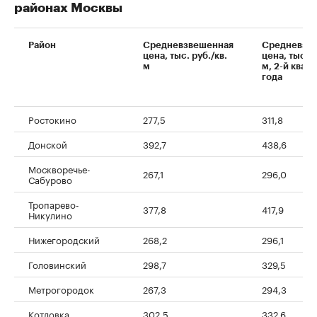
районах Москвы
Район
Средневзвешенная
Средневзв
цена, тыс. руб./кв.
цена, тыс. р
м
м, 2-й квар
года
Ростокино
277,5
311,8
Донской
392,7
438,6
Москворечье-
267,1
296,0
Сабурово
Тропарево-
377,8
417,9
Никулино
Нижегородский
268,2
296,1
Головинский
298,7
329,5
Метрогородок
267,3
294,3
Котловка
302,5
332,6