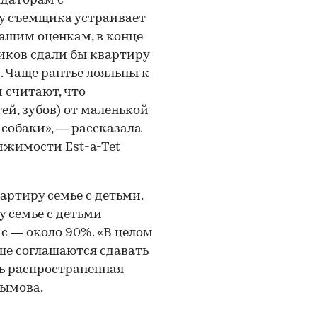
ндаторам с
у съемщика устраивает
ашим оценкам, в конце
иков сдали бы квартиру
 Чаще рантье лояльны к
 считают, что
ей, зубов) от маленькой
 собаки», — рассказала
ижимости Est-a-Tet
артиру семье с детьми.
у семье с детьми
с — около 90%. «В целом
ще соглашаются сдавать
ь распространенная
Дымова.