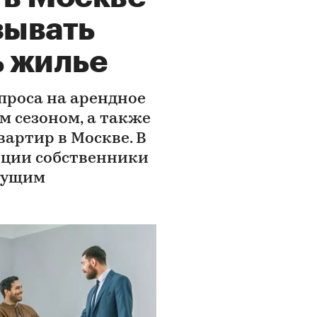
зывать
 жилье
проса на арендное
м сезоном, а также
артир в Москве. В
ции собственники
удущим