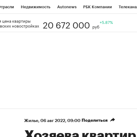
трасли
Недвижимость
Autonews
РБК Компании
Телекана
20 672 000
 цена квартиры
РБК Life
Тренды
Визионеры
Национальные проекты
+5.87%
Го
вских новостройках
руб
Кредитные рейтинги
Франшизы
Газета
Спецпроекты СП
ономика
Бизнес
Технологии и медиа
Финансы
Рынок нал
Поделиться
Жилье
⁠,
06 авг 2022, 09:00
Хозяева квартир