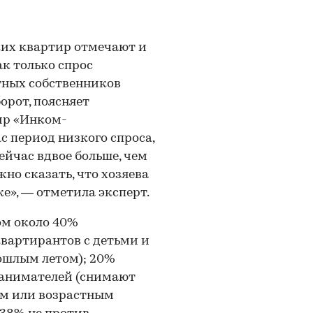
ких квартир отмечают и
к только спрос
тных собственников
орот, поясняет
ир «Инком-
 период низкого спроса,
ейчас вдвое больше, чем
жно сказать, что хозяева
е», — отметила эксперт.
ом около 40%
квартирантов с детьми и
шлым летом); 20%
нанимателей (снимают
ым или возрастным