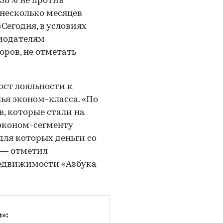
 38% не против
 несколько месяцев
Сегодня, в условиях
ймодателям
ров, не отметать
ост лояльности к
ья эконом-класса. «По
, которые стали на
 эконом-сегменту
 для которых деньги со
 — отметил
недвижимости «Азбука
»: