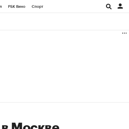
л
РБК Вино
Спорт
род
Стиль
Крипто
б
Конференции СПб
ичной валюты
 в Москве