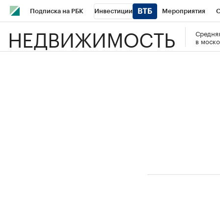
Подписка на РБК
Инвестиции
Мероприятия
О
НЕДВИЖИМОСТЬ
Средняя
Школа управления РБК
РБК Образование
РБК Курсы
в моско
РБК Бизнес-среда
Дискуссионный клуб
Исследования
Спецпроекты
Проверка контрагентов
Политика
Эк