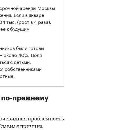
осрочной аренды Москвы
ния. Если в январе
4 тыс. (рост в 4 раза).
нее к будущим
енников были готовы
 — около 40%. Доля
ься с детьми,
ся собственниками
вотные.
е по-прежнему
 очевидная проблемность
«Главная причина