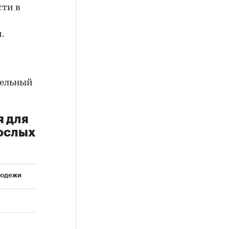
сти в
.
дельный
я для
рослых
лодежи