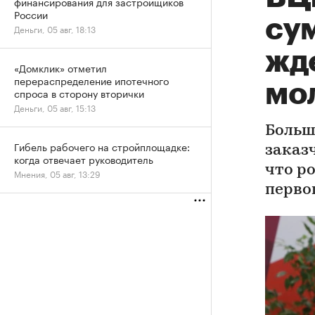
финансирования для застройщиков
России
су
Деньги, 05 авг, 18:13
жд
«Домклик» отметил
перераспределение ипотечного
мо
спроса в сторону вторички
Деньги, 05 авг, 15:13
Больш
Гибель рабочего на стройплощадке:
заказ
когда отвечает руководитель
что р
Мнения, 05 авг, 13:29
перво