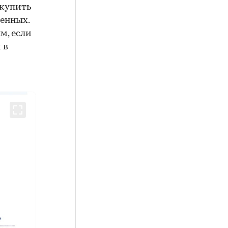
 купить
енных.
м, если
 в