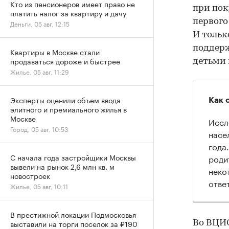
Кто из пенсионеров имеет право не
при пок
платить налог за квартиру и дачу
первого
Деньги, 05 авг, 12:15
И тольк
поддер
Квартиры в Москве стали
продаваться дороже и быстрее
детьми
Жилье, 05 авг, 11:29
Эксперты оценили объем ввода
Как 
элитного и премиального жилья в
Москве
Иссл
Город, 05 авг, 10:53
насе
года
С начала года застройщики Москвы
роди
вывели на рынок 2,6 млн кв. м
неко
новостроек
отве
Жилье, 05 авг, 10:11
В престижной локации Подмосковья
выставили на торги поселок за ₽190
Во ВЦИО