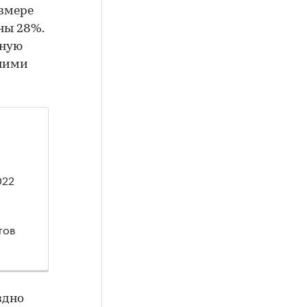
змере
ны 28%.
ьную
тними
022
тов
здно