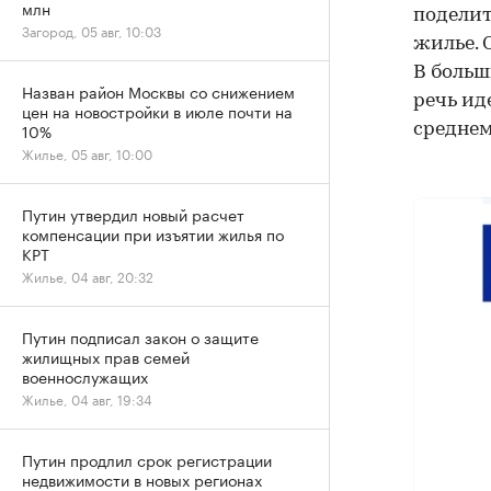
млн
поделит
Загород, 05 авг, 10:03
жилье. 
В больш
Назван район Москвы со снижением
речь ид
цен на новостройки в июле почти на
10%
среднем
Жилье, 05 авг, 10:00
Путин утвердил новый расчет
компенсации при изъятии жилья по
КРТ
Жилье, 04 авг, 20:32
Путин подписал закон о защите
жилищных прав семей
военнослужащих
Жилье, 04 авг, 19:34
Путин продлил срок регистрации
недвижимости в новых регионах