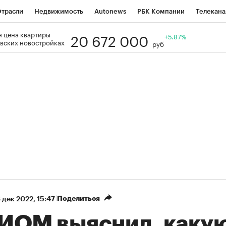
трасли
Недвижимость
Autonews
РБК Компании
Телекана
20 672 000
 цена квартиры
РБК Life
Тренды
Визионеры
Национальные проекты
+5.87%
Го
вских новостройках
руб
Кредитные рейтинги
Франшизы
Газета
Спецпроекты СП
ономика
Бизнес
Технологии и медиа
Финансы
Рынок нал
Поделиться
 дек 2022, 15:47
ИОМ выяснил, каку