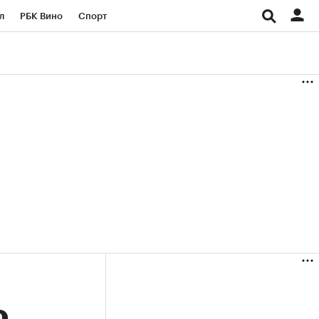
л
РБК Вино
Спорт
род
Стиль
Крипто
б
Конференции СПб
ичной валюты
ю