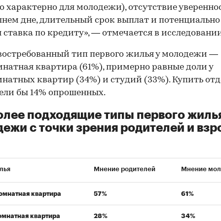
о характерно для молодежи), отсутствие уверенно
нем дне, длительный срок выплат и потенциально
 ставка по кредиту», — отмечается в исследовании
остребованный тип первого жилья у молодежи —
натная квартира (61%), примерно равные доли у
натных квартир (34%) и студий (33%). Купить от
ели бы 14% опрошенных.
лее подходящие типы первого жиль
ежи с точки зрения родителей и вз
лья
Мнение родителей
Мнение мо
омнатная квартира
57%
61%
мнатная квартира
28%
34%