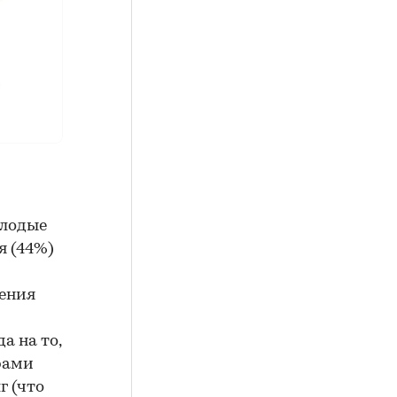
олодые
я (44%)
дения
а на то,
рами
г (что