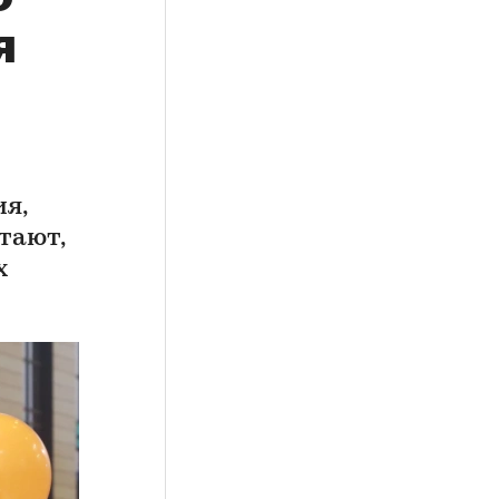
я
я,
тают,
х