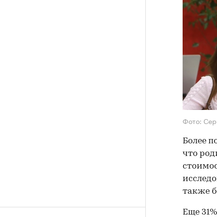
Фото: Сер
Более п
что род
стоимос
исследо
также б
Еще 31%