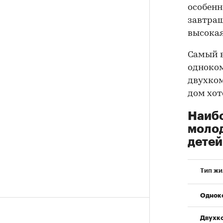
особенн
завтраш
высокая
Самый в
одноком
двухком
дом хот
Наибо
молод
детей
Тип жи
Однок
Двухко