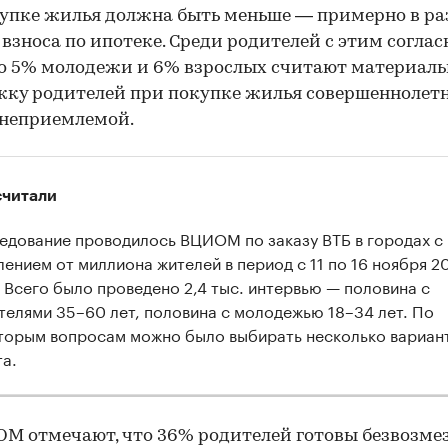
упке жилья должна быть меньше — примерно в ра
 взноса по ипотеке. Среди родителей с этим соглас
о 5% молодежи и 6% взрослых считают материал
жку родителей при покупке жилья совершенноле
 неприемлемой.
считали
едование проводилось ВЦИОМ по заказу ВТБ в городах с
лением от миллиона жителей в период с 11 по 16 ноября 2
. Всего было проведено 2,4 тыс. интервью — половина с
телями 35–60 лет, половина с молодежью 18–34 лет. По
торым вопросам можно было выбирать несколько вариан
та.
М отмечают, что 36% родителей готовы безвозме