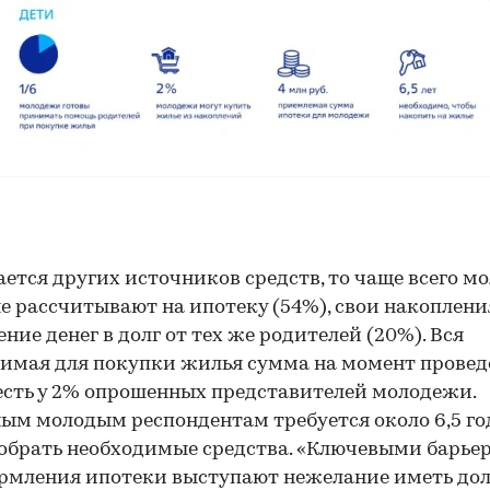
ается других источников средств, то чаще всего м
е рассчитывают на ипотеку (54%), свои накоплени
ение денег в долг от тех же родителей (20%). Вся
имая для покупки жилья сумма на момент прове
есть у 2% опрошенных представителей молодежи.
ым молодым респондентам требуется около 6,5 год
обрать необходимые средства. «Ключевыми барье
рмления ипотеки выступают нежелание иметь дол