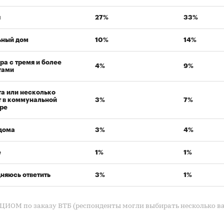
я
27%
33%
ьный дом
10%
14%
ра с тремя и более
4%
9%
тами
а или несколько
 в коммунальной
3%
7%
ре
дома
3%
4%
е
1%
1%
няюсь ответить
3%
1%
ЦИОМ по заказу ВТБ (респонденты могли выбирать несколько в