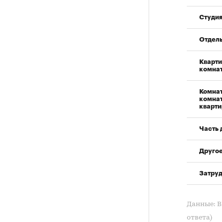
Студи
Отдел
Кварти
комна
Комнат
комнат
кварти
Часть 
Друго
Затруд
Данные: В
ответа)