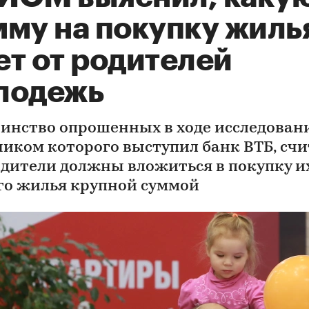
мму на покупку жиль
ет от родителей
лодежь
инство опрошенных в ходе исследовани
чиком которого выступил банк ВТБ, счи
одители должны вложиться в покупку и
го жилья крупной суммой