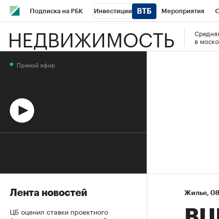
Подписка на РБК
Инвестиции
Мероприятия
О
НЕДВИЖИМОСТЬ
Средняя
Школа управления РБК
РБК Образование
РБК Курсы
в моско
РБК Бизнес-среда
Дискуссионный клуб
Исследования
Прямой эфир
Спецпроекты
Проверка контрагентов
Политика
Эк
Лента новостей
Жилье
⁠,
08
ЦБ оценил ставки проектного
ВЦ