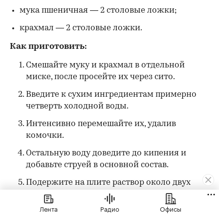
мука пшеничная — 2 столовые ложки;
крахмал — 2 столовые ложки.
Как приготовить:
Смешайте муку и крахмал в отдельной
миске, после просейте их через сито.
Введите к сухим ингредиентам примерно
четверть холодной воды.
Интенсивно перемешайте их, удалив
комочки.
Остальную воду доведите до кипения и
добавьте струей в основной состав.
Подержите на плите раствор около двух
минут, постоянно помешивая. После
погасите огонь и дайте остыть клейстеру.
Лента
Радио
Офисы