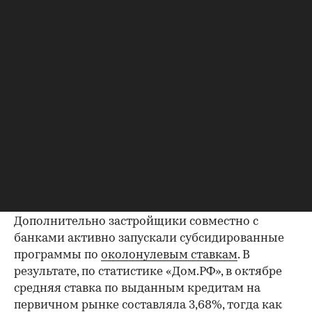
ноябрю средний «квадрат» подешевел до 434,1
тыс. руб. «Основная коррекция произошла за
счет снижения цены и уменьшения доли
предложения в ЦАО — самом дорогом округе
города», — говорит эксперт.
Конкуренция с новостройками и
рост ценового разрыва
Рынок вторичного жилья не смог
конкурировать с новостройками даже после
снижения рыночных ставок по ипотеке —
условия на первичном рынке были лучше.
Дополнительно застройщики совместно с
банками активно запускали субсидированные
программы по
околонулевым ставкам
. В
результате, по статистике «Дом.РФ», в октябре
средняя ставка по выданным кредитам на
первичном рынке составляла 3,68%, тогда как