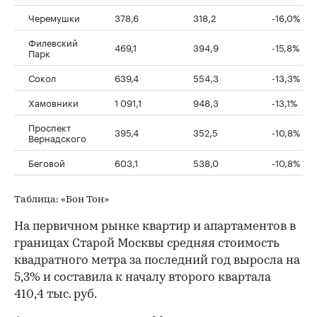
Черемушки
378,6
318,2
-16,0%
Филевский
469,1
394,9
-15,8%
Парк
Сокол
639,4
554,3
-13,3%
Хамовники
1 091,1
948,3
-13,1%
Проспект
395,4
352,5
-10,8%
Вернадского
Беговой
603,1
538,0
-10,8%
Таблица: «Бон Тон»
На первичном рынке квартир и апартаментов в
границах Старой Москвы средняя стоимость
квадратного метра за последний год выросла на
5,3% и составила к началу второго квартала
410,4 тыс. руб.