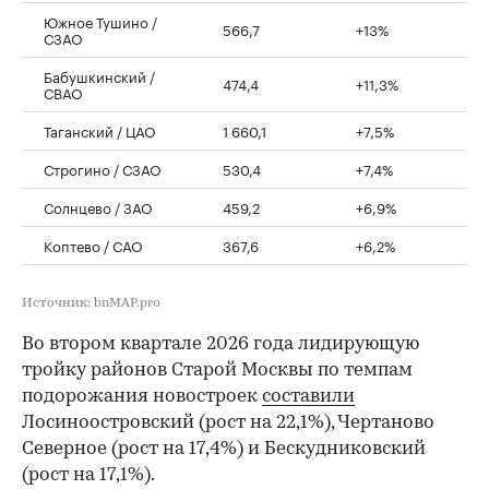
Южное Тушино /
566,7
+13%
СЗАО
Бабушкинский /
474,4
+11,3%
СВАО
Таганский / ЦАО
1 660,1
+7,5%
Строгино / СЗАО
530,4
+7,4%
Солнцево / ЗАО
459,2
+6,9%
Коптево / САО
367,6
+6,2%
Источник: bnMAP.pro
Во втором квартале 2026 года лидирующую
тройку районов Старой Москвы по темпам
подорожания новостроек
составили
Лосиноостровский (рост на 22,1%), Чертаново
Северное (рост на 17,4%) и Бескудниковский
(рост на 17,1%).