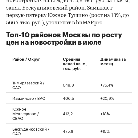
новостройках на 15%, до 475,8 тыс. руб. за 1 кв. м,
занял Бескудниковский район. Замыкает
первую пятерку Южное Тушино (рост на 13%, до
566,7 тыс. руб.), уточняют в bnMAP.pro.
Топ-10 районов Москвы по росту
цен на новостройки в июле
00:00
/
00:00
Район / Округ
Средняя
Динамика за
цена 1 кв. м,
месяц
тыс. руб.
Тимирязевский /
648,8
+75,4%
САО
Измайлово / ВАО
406,5
+20,9%
Южное
Медведково /
413,2
+18%
СВАО
Бескудниковский /
475,8
+15%
САО