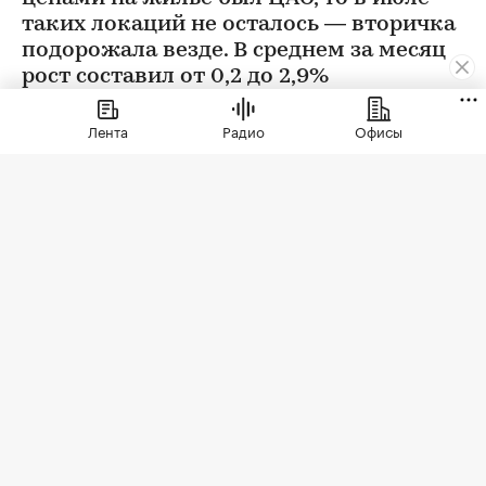
таких локаций не осталось — вторичка
подорожала везде. В среднем за месяц
рост составил от 0,2 до 2,9%
Лента
Радио
Офисы
Фото: BestPhotoPlus / Shutterstock / FOTODOM
В июле цены на вторичном рынке повысились
во всех округах Москвы. Сильнее всего готовое