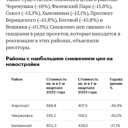
Черемушки (–16%), Филевский Парк (–15,8%),
Сокол (–13,3%), Хамовники (–13,1%), Проспект
Вернадского (–10,8%), Беговой (–10,8%) и
Вешняки (–10,3%). Снижение цен связано со
скидками в ряде проектов, которые находятся в
реализации в этих районах, объяснили
риелторы.
Районы с наибольшим снижением цен на
новостройки
Район
Стоимость
Стоимость
Годовая
кв. м в 1-м
кв. м в 1-м
динамика
квартале
квартале
%
2022 года
2023 года
Аэропорт
689,8
407,5
-40,9%
Некрасовка
245,2
159,5
-35,0%
Басманный
602,3
439,0
-27,1%