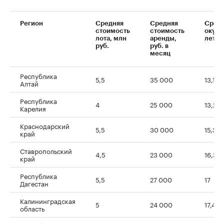
Регион
Средняя
Средняя
Срок
стоимость
стоимость
окупа
лота, млн
аренды,
лет
руб.
руб. в
месяц
Республика
5,5
35 000
13,1
Алтай
Республика
4
25 000
13,2
Карелия
Краснодарский
5,5
30 000
15,3
край
Ставропольский
4,5
23 000
16,3
край
Республика
5,5
27 000
17
Дагестан
Калининградская
5
24 000
17,4
область