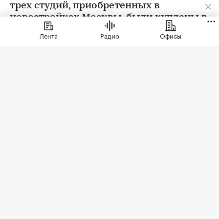
трех студий, приобретенных в
новостройках Москвы, были куплены в
ипотеку. В сегменте трешек ипотечных
Лента
Радио
Офисы
сделок менее половины, а среди
четырехкомнатных квартир — лишь
около четверти
Фото: LudaZuy / Shutterstock / FOTODOM