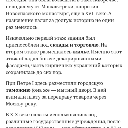
слободы: она была возведена в Замоскворечье,
неподалеку от Москвы-реки, напротив
Новоспасского монастыря, еще в XVII веке. А
назначение палат за долгую историю не один
раз менялось.
Изначально первый этаж здания был
приспособлен под
склады и
торговлю
. На
втором этаже размещалось
жилье
. Именно этот
этаж обладал богаче декорированными
фасадами, часть кирпичных украшений которых
сохранилась до сих пор.
При Петре I здесь разместили городскую
таможню
(она же — мытный двор). В ней
взимали плату за переправу товаров через
Москву-реку.
В XIX веке палаты использовались под
различные государственные учреждения, после