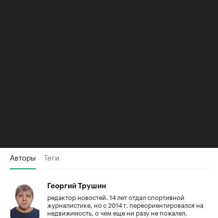
Росреестр сообщил о двух рекордах по онлайн-
сделкам с жильем в Москве
Росреестр оценил падение спроса на ипотеку в
Москве
Росреестр зафиксировал почти двукратное
падение спроса на жилье в Москве
Будьте в курсе важных новостей — следите за
телеграм-каналом
«РБК-Недвижимость»
Авторы
Теги
Георгий Трушин
редактор новостей. 14 лет отдал спортивной
журналистике, но с 2014 г. переориентировался на
недвижимость, о чем еще ни разу не пожалел.