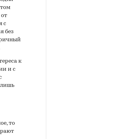
 том
 от
я с
я без
оричный
.
тереса к
ии и с
с
 лишь
е, то
ирают