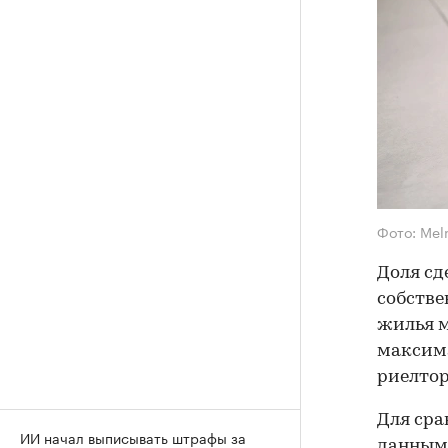
Фото: Mel
Доля сд
собстве
жилья м
максима
риелто
Для сра
ИИ начал выписывать штрафы за
данным