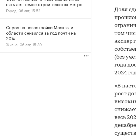
пять лет темпе строительства метро
Доля сд
Город, 06 авг, 15:52
прошлом
огранич
Спрос на новостройки Москвы и
области снизился за год почти на
том чис
20%
эксперт
Жилье, 06 авг, 15:39
собстве
(без уч
года до
2024 го
«В наст
рост до
высоких
снижает
весь 20
декабре
существ