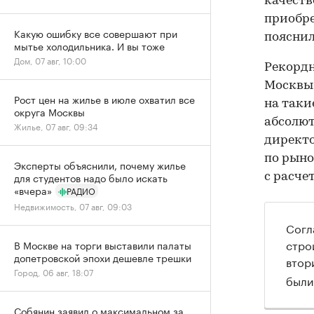
качеств
приобре
Какую ошибку все совершают при
пояснил
мытье холодильника. И вы тоже
Дом, 07 авг, 10:00
Рекордн
Москвы 
Рост цен на жилье в июле охватил все
на таки
округа Москвы
абсолют
Жилье, 07 авг, 09:34
директо
по рыно
Эксперты объяснили, почему жилье
для студентов надо было искать
с расче
«вчера»
РАДИО
Недвижимость, 07 авг, 09:03
Согл
стро
В Москве на торги выставили палаты
допетровской эпохи дешевле трешки
втор
Город, 06 авг, 18:07
были
Собянин заявил о максимальном за