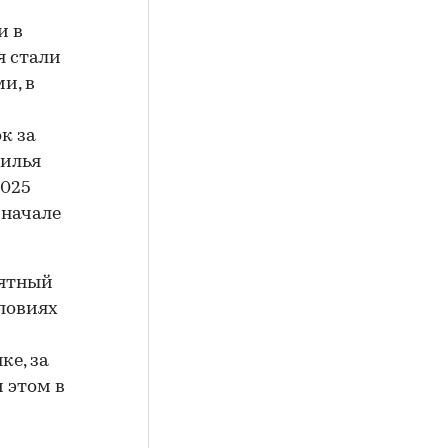
и в
я стали
и, в
ок за
жилья
2025
 начале
нятный
словиях
ке, за
и этом в