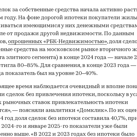
елок за собственные средства начала активно раст
 году. На фоне дорогой ипотеки покупатели жиль
иваться имеющимися у них денежными средствам
ле от продажи другой недвижимости. По данным
ов,
опрошенных «РБК-Недвижимостью»
, доля сдел
нные средства на московском рынке вторичного 
ета элитного сегмента) в конце 2024 года — начале 
стигла 80–85%. Для сравнения, в конце 2023 года —
да показатель был на уровне 20–40%.
оящее время наблюдается очевидный и вполне по
ли сделок без привлечения ипотеки, поскольку в у
 рыночных ставок привлекательность ипотеки
ся», — поясняли аналитики «Домклик». По их оцен
24 год доля сделок без ипотеки составила 40,7%, пр
 2024-го и январе 2025-го показатели уже были
енно выше. «В 2022 и 2023 годах без ипотеки было