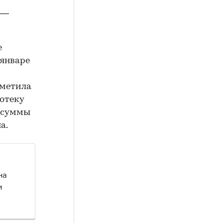
 —
е
 январе
тметила
отеку
е суммы
а.
на
и