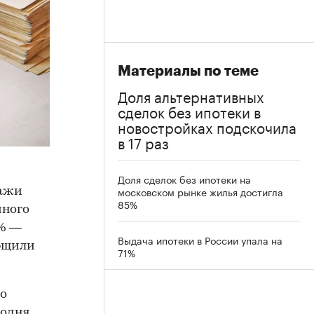
Материалы по теме
Доля альтернативных
сделок без ипотеки в
новостройках подскочила
в 17 раз
Доля сделок без ипотеки на
московском рынке жилья достигла
дажи
85%
чного
0% —
Выдача ипотеки в России упала на
общили
71%
по
годня