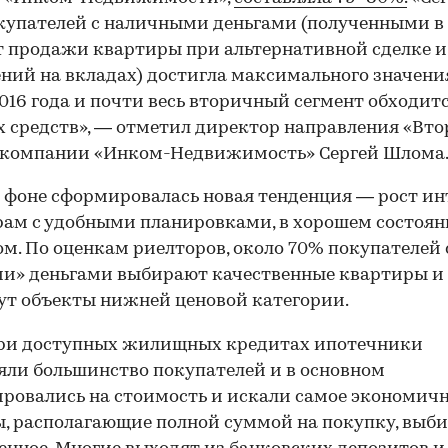
купателей с наличными деньгами (полученными в
т продажи квартиры при альтернативной сделке и
ний на вкладах) достигла максимального значени
016 года и почти весь вторичный сегмент обходитс
 средств», — отметил директор направления «Вт
 компании «Инком-Недвижимость» Сергей Шлома
 фоне сформировалась новая тенденция — рост ин
ам с удобными планировками, в хорошем состоян
м. По оценкам риелторов, около 70% покупателей 
и» деньгами выбирают качественные квартиры и
т объекты нижней ценовой категории.
при доступных жилищных кредитах ипотечники
яли большинство покупателей и в основном
ровались на стоимость и искали самое экономично
, располагающие полной суммой на покупку, выб