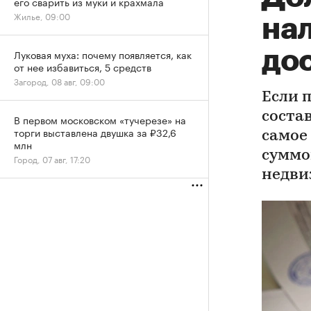
его сварить из муки и крахмала
Жилье, 09:00
на
до
Луковая муха: почему появляется, как
от нее избавиться, 5 средств
Загород, 08 авг, 09:00
Если 
соста
В первом московском «тучерезе» на
торги выставлена двушка за ₽32,6
самое
млн
суммо
Город, 07 авг, 17:20
недви