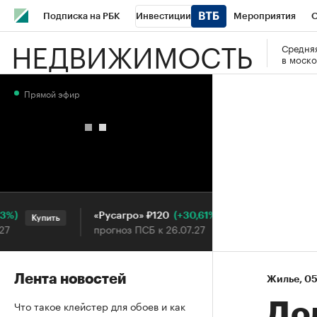
Подписка на РБК
Инвестиции
Мероприятия
О
НЕДВИЖИМОСТЬ
Средняя
Школа управления РБК
РБК Образование
РБК Курсы
в моско
РБК Бизнес-среда
Дискуссионный клуб
Исследования
Прямой эфир
Конференции СПб
Спецпроекты
Проверка контраген
Рынок наличной валюты
(+30,61%)
«Русагро» ₽120
Ozon ₽
Купить
Купить
прогноз ПСБ к 26.07.27
прогноз
Лента новостей
Жилье
⁠,
05
Что такое клейстер для обоев и как
Дол