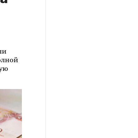
ли
олной
ную