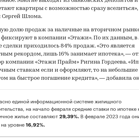
енное. Многие выходят из банковских депозитов и
тают квартиры с возможностью сразу вселиться»,
 Сергей Шлома.
ую долю продаж за наличные на вторичном рынк
фиксируют в компании «Этажи». По их данным, в
е сделки приходилось 84% продаж. «Это является
ным рекордом, лишь 16% занимает ипотека», — о
00:00
/
00:00
р компании «Этажи Прайм» Ригина Гордеева. «Ип
чным ставкам если и оформляют, то на небольши
том на быстрое погашение кредита», — добавила он
асно единой информационной системе жилищного
ительства, на начало февраля средние ставки по ипотеке 
ичное жилье составляют
В феврале 2023 года он
29,39%.
 на уровне
16,92%.