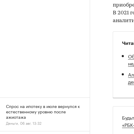
приобре
В 2021 
аналити
Чита
Об
не
Ал
де
Спрос на ипотеку в июле вернулся к
естественному уровню после
Будь
ажиотажа
Деньги, 06 авг, 13:32
«РБК