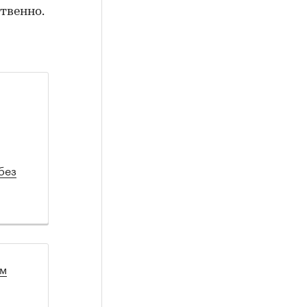
твенно.
без
ом