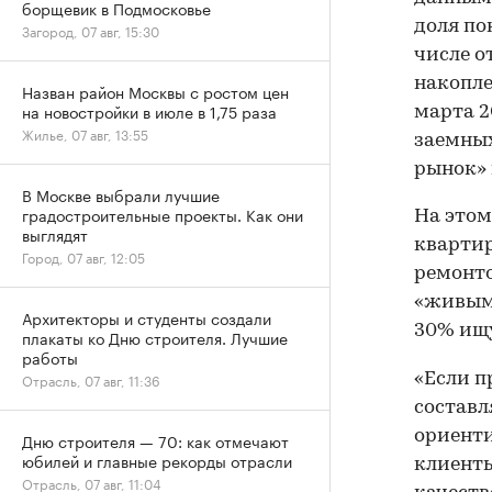
борщевик в Подмосковье
доля по
Загород, 07 авг, 15:30
числе о
накопле
Назван район Москвы с ростом цен
на новостройки в июле в 1,75 раза
марта 2
Жилье, 07 авг, 13:55
заемных
рынок»
В Москве выбрали лучшие
градостроительные проекты. Как они
На этом
выглядят
квартир
Город, 07 авг, 12:05
ремонто
«живым
Архитекторы и студенты создали
30% ищу
плакаты ко Дню строителя. Лучшие
работы
«Если 
Отрасль, 07 авг, 11:36
составл
ориенти
Дню строителя — 70: как отмечают
юбилей и главные рекорды отрасли
клиенты
Отрасль, 07 авг, 11:04