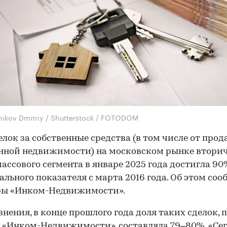
nikov Dmitriy / Shutterstock / FOTODOM
елок за собственные средства (в том числе от про
нной недвижимости) на московском рынке втори
ассового сегмента в январе 2025 года достигла 9
льного показателя с марта 2016 года. Об этом со
ры «Инком-Недвижимости».
внения, в конце прошлого года доля таких сделок, 
 «Инком-Недвижимости»,
составляла 79–80%.
«Се