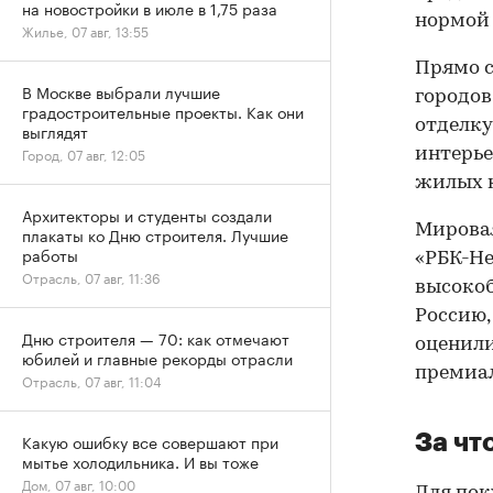
на новостройки в июле в 1,75 раза
нормой 
Жилье, 07 авг, 13:55
Прямо с
В Москве выбрали лучшие
городов
градостроительные проекты. Как они
отделку
выглядят
Город, 07 авг, 12:05
интерье
жилых 
Архитекторы и студенты создали
Мировая
плакаты ко Дню строителя. Лучшие
работы
«РБК-Не
Отрасль, 07 авг, 11:36
высоко
Россию,
Дню строителя — 70: как отмечают
оценили
юбилей и главные рекорды отрасли
премиал
Отрасль, 07 авг, 11:04
За чт
Какую ошибку все совершают при
мытье холодильника. И вы тоже
Дом, 07 авг, 10:00