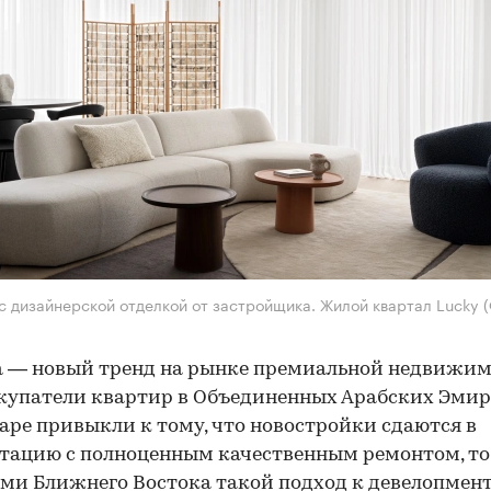
с дизайнерской отделкой от застройщика. Жилой квартал Lucky
 — новый тренд на рынке премиальной недвижим
купатели квартир в Объединенных Арабских Эми
аре привыкли к тому, что новостройки сдаются в
тацию с полноценным качественным ремонтом, то
ми Ближнего Востока такой подход к девелопмент