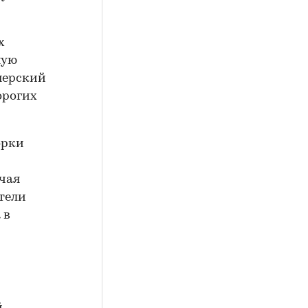
х
ную
йнерский
орогих
орки
чая
атели
 в