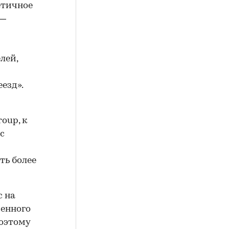
етичное
 —
лей,
езд».
oup, к
с
ть более
с на
венного
Поэтому