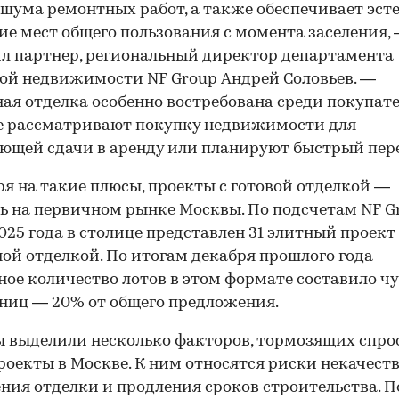
 шума ремонтных работ, а также обеспечивает эст
ие мест общего пользования с момента заселения,
л партнер, региональный директор департамента
ой недвижимости NF Group Андрей Соловьев. —
я отделка особенно востребована среди покупате
е рассматривают покупку недвижимости для
ющей сдачи в аренду или планируют быстрый пере
я на такие плюсы, проекты с готовой отделкой —
ь на первичном рынке Москвы. По подсчетам NF Gr
025 года в столице представлен 31 элитный проект 
й отделкой. По итогам декабря прошлого года
ое количество лотов в этом формате составило чу
ниц — 20% от общего предложения.
 выделили несколько факторов, тормозящих спро
роекты в Москве. К ним относятся риски некачест
ния отделки и продления сроков строительства. 