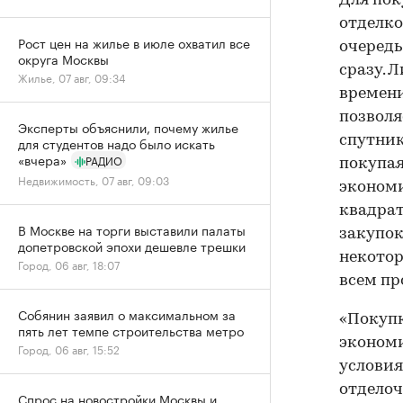
Для пок
отделко
Рост цен на жилье в июле охватил все
очередь
округа Москвы
сразу. 
Жилье, 07 авг, 09:34
времени
позволя
Эксперты объяснили, почему жилье
спутник
для студентов надо было искать
«вчера»
РАДИО
покупая
Недвижимость, 07 авг, 09:03
экономи
квадрат
В Москве на торги выставили палаты
закупок
допетровской эпохи дешевле трешки
некотор
Город, 06 авг, 18:07
всем пр
Собянин заявил о максимальном за
«Покупк
пять лет темпе строительства метро
экономи
Город, 06 авг, 15:52
условия
отделоч
Спрос на новостройки Москвы и