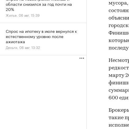
мусора,
области снизился за год почти на
20%
состоян
Жилье, 06 авг, 15:39
объясни
городск
Спрос на ипотеку в июле вернулся к
Финишна
естественному уровню после
которы
ажиотажа
Деньги, 06 авг, 13:32
последу
Несмотр
редкост
марту 2
финишно
суммарн
600 еди
Брокеры
такие п
исполне