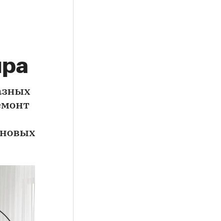
ира
азных
емонт
 новых