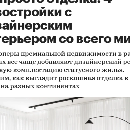
востройки с
зайнерским
терьером со всего м
оперы премиальной недвижимости в р
ах все чаще добавляют дизайнерский р
овую комплектацию статусного жилья.
им, как выглядит роскошная отделка в
 на разных континентах