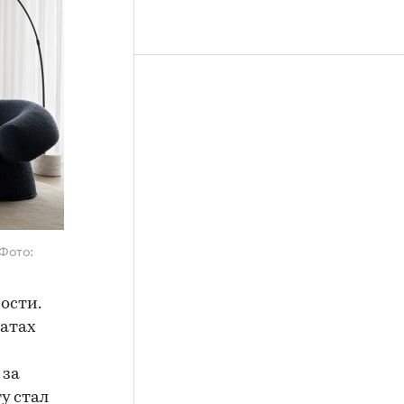
(Фото:
ости.
ратах
 за
у стал