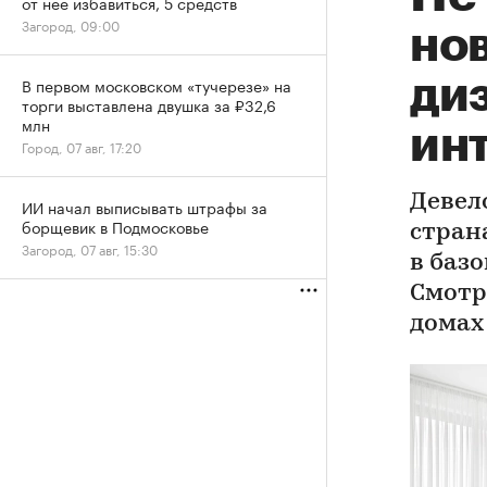
от нее избавиться, 5 средств
Загород, 09:00
но
ди
В первом московском «тучерезе» на
торги выставлена двушка за ₽32,6
млн
ин
Город, 07 авг, 17:20
Девел
ИИ начал выписывать штрафы за
борщевик в Подмосковье
стран
Загород, 07 авг, 15:30
в баз
Смотр
домах