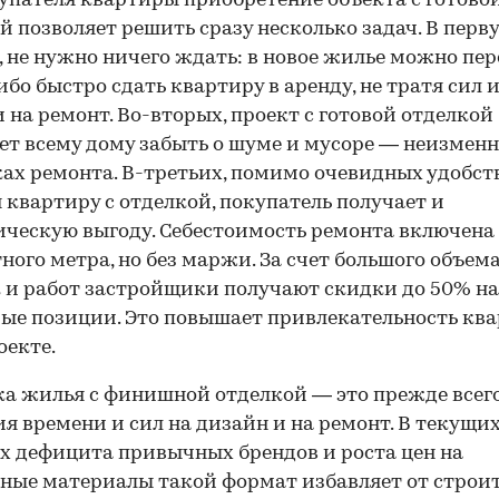
упателя квартиры приобретение объекта с готово
й позволяет решить сразу несколько задач. В перв
, не нужно ничего ждать: в новое жилье можно пер
Либо быстро сдать квартиру в аренду, не тратя сил 
 на ремонт. Во-вторых, проект с готовой отделкой
ет всему дому забыть о шуме и мусоре — неизмен
ах ремонта. В-третьих, помимо очевидных удобств
 квартиру с отделкой, покупатель получает и
ческую выгоду. Себестоимость ремонта включена 
00:00
/
00:00
ного метра, но без маржи. За счет большого объем
 и работ застройщики получают скидки до 50% на
ые позиции. Это повышает привлекательность ква
оекте.
а жилья с финишной отделкой — это прежде всег
я времени и сил на дизайн и на ремонт. В текущи
х дефицита привычных брендов и роста цен на
ные материалы такой формат избавляет от строи