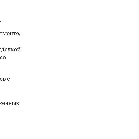
.
гменте,
тделкой.
со
ов с
оженных