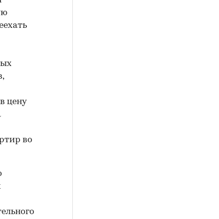
й
ую
еехать
и
ных
,
в цену
а
ртир во
о
х
тельного