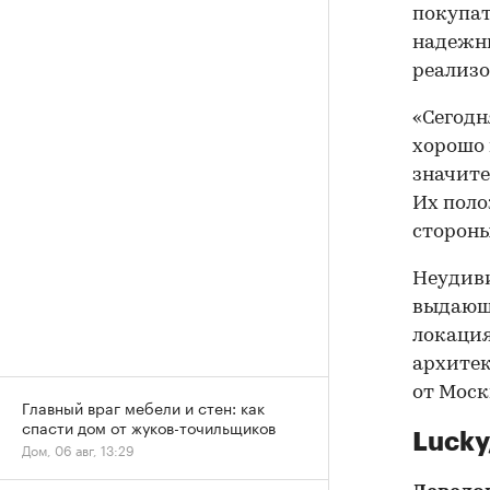
покупат
надежны
реализо
«Сегодн
хорошо 
значите
Их поло
стороны
Неудиви
выдающе
локация
архитек
от Моск
Главный враг мебели и стен: как
спасти дом от жуков-точильщиков
Lucky
Дом, 06 авг, 13:29