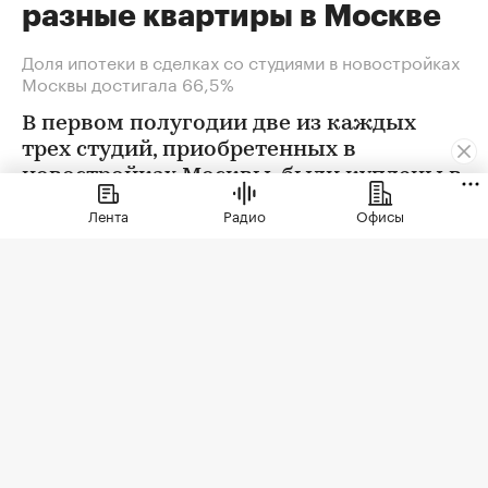
разные квартиры в Москве
Доля ипотеки в сделках со студиями в новостройках
Москвы достигала 66,5%
В первом полугодии две из каждых
трех студий, приобретенных в
новостройках Москвы, были куплены в
ипотеку. В сегменте трешек ипотечных
Лента
Радио
Офисы
сделок менее половины, а среди
четырехкомнатных квартир — лишь
около четверти