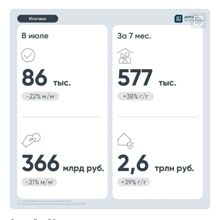
00:00
/
00:00
Фото: «Дом.РФ»