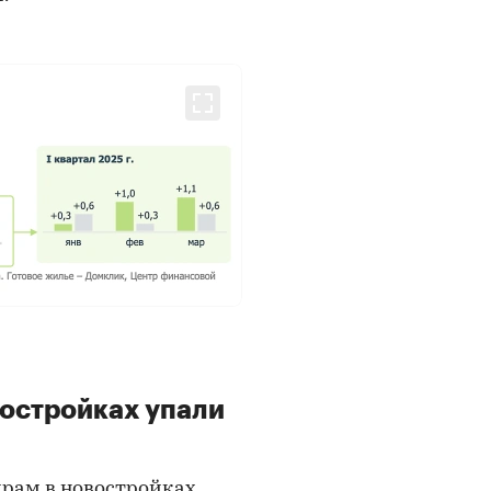
остройках упали
ирам в новостройках