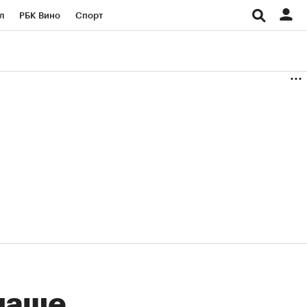
л
РБК Вино
Спорт
род
Стиль
Крипто
б
Конференции СПб
ичной валюты
чаще