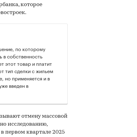
рбанка, которое
востроек.
шение, по которому
ь в собственность
т этот товар и платит
т тип сделки с жильем
, но применяется и в
уже введен в
азывают отмену массовой
сно исследованию,
в первом квартале 2025