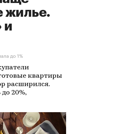
е жилье.
 и
пала до 1%
купатели
 готовые квартиры
ор расширился.
 до 20%,