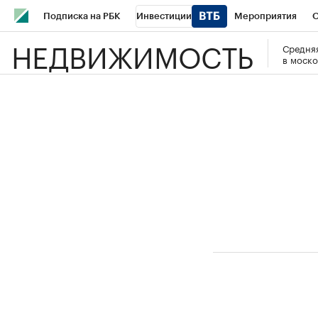
Подписка на РБК
Инвестиции
Мероприятия
О
НЕДВИЖИМОСТЬ
Средняя
Школа управления РБК
РБК Образование
РБК Курсы
в моско
РБК Бизнес-среда
Дискуссионный клуб
Исследования
Спецпроекты
Проверка контрагентов
Политика
Эк