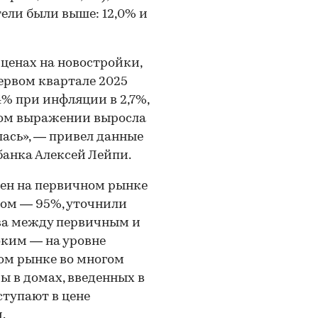
тели были выше: 12,0% и
ценах на новостройки,
ервом квартале 2025
4% при инфляции в 2,7%,
ном выражении выросла
лась», — привел данные
анка Алексей Лейпи.
цен на первичном рынке
ном — 95%, уточнили
ыва между первичным и
оким — на уровне
ом рынке во многом
ы в домах, введенных в
ступают в цене
.