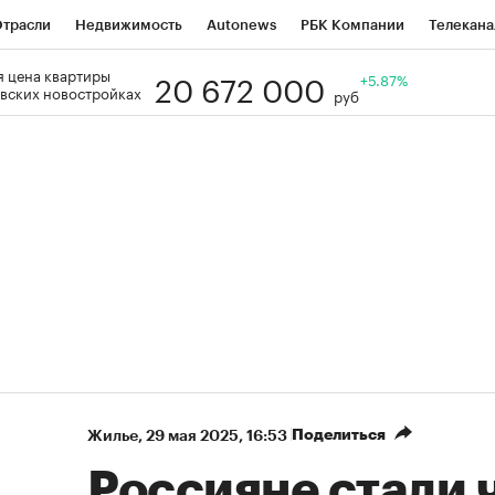
трасли
Недвижимость
Autonews
РБК Компании
Телекана
20 672 000
 цена квартиры
РБК Life
Тренды
Визионеры
Национальные проекты
+5.87%
Го
вских новостройках
руб
Кредитные рейтинги
Франшизы
Газета
Спецпроекты СП
ономика
Бизнес
Технологии и медиа
Финансы
Рынок нал
Поделиться
Жилье
⁠,
29 мая 2025, 16:53
Россияне стали 