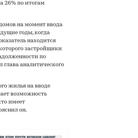
на 26% по итогам
 домов на момент ввода
ыдущие годы, когда
оказатель находится
е которого застройщики
задолженности по
 глава аналитического
го жилья на вводе
дает возможность
кто имеет
яснил он.