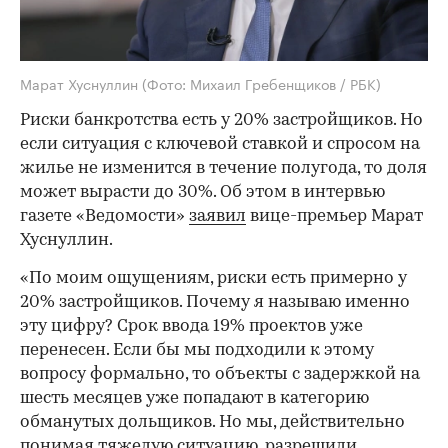
Марат Хуснуллин
(Фото: Михаил Гребенщиков / РБК)
Риски банкротства есть у 20% застройщиков. Но
если ситуация с ключевой ставкой и спросом на
жилье не изменится в течение полугода, то доля
может вырасти до 30%. Об этом в интервью
газете «Ведомости»
заявил
вице-премьер Марат
Хуснуллин.
«По моим ощущениям, риски есть примерно у
20% застройщиков. Почему я называю именно
эту цифру? Срок ввода 19% проектов уже
перенесен. Если бы мы подходили к этому
вопросу формально, то объекты с задержкой на
шесть месяцев уже попадают в категорию
обманутых дольщиков. Но мы, действительно
понимая тяжелую ситуацию, разрешили