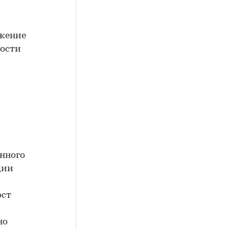
ижение
ности
нного
дии
ост
но