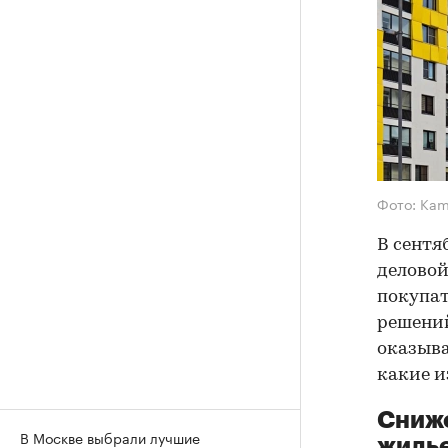
Фото: Kam
В сентя
деловой
покупат
решений
оказыва
какие и
Сниже
В Москве выбрали лучшие
жиль