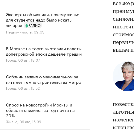
все же 
преимущ
Эксперты объяснили, почему жилье
для студентов надо было искать
снижени
«вчера»
РАДИО
ипотечн
Недвижимость, 09:03
стоимос
первичн
В Москве на торги выставили палаты
выдач п
допетровской эпохи дешевле трешки
Город, 06 авг, 18:07
Собянин заявил о максимальном за
пять лет темпе строительства метро
Город, 06 авг, 15:52
Спрос на новостройки Москвы и
повестк
области снизился за год почти на
льготны
20%
изменен
Жилье, 06 авг, 15:39
ключево