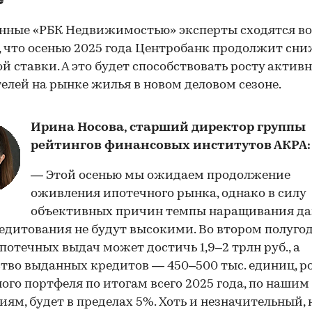
нные «РБК Недвижимостью» эксперты сходятся во
 что осенью 2025 года Центробанк продолжит сн
й ставки. А это будет способствовать росту актив
елей на рынке жилья в новом деловом сезоне.
Ирина Носова, старший директор группы
рейтингов финансовых институтов АКРА:
— Этой осенью мы ожидаем продолжение
оживления ипотечного рынка, однако в силу
объективных причин темпы наращивания да
едитования не будут высокими. Во втором полуго
потечных выдач может достичь 1,9–2 трлн руб., а
тво выданных кредитов — 450–500 тыс. единиц, р
ого портфеля по итогам всего 2025 года, по нашим
ям, будет в пределах 5%. Хоть и незначительный, 