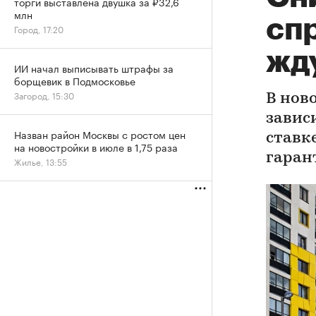
торги выставлена двушка за ₽32,6
млн
сп
Город, 17:20
жд
ИИ начал выписывать штрафы за
борщевик в Подмосковье
Загород, 15:30
В нов
завис
Назван район Москвы с ростом цен
ставк
на новостройки в июле в 1,75 раза
гаран
Жилье, 13:55