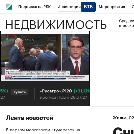
Подписка на РБК
Инвестиции
Мероприятия
О
НЕДВИЖИМОСТЬ
Средняя
Школа управления РБК
РБК Образование
РБК Курсы
в моско
РБК Бизнес-среда
Дискуссионный клуб
Исследования
Прямой эфир
Конференции СПб
Спецпроекты
Проверка контраген
Рынок наличной валюты
Прямой эфир
(+31,12%)
«Русагро» ₽120
Ozon ₽5
Купить
Купить
прогноз ПСБ к 26.07.27
прогноз 
Лента новостей
Жилье
⁠,
02
В первом московском «тучерезе» на
Сн