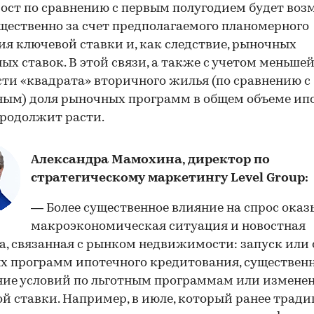
рост по сравнению с первым полугодием будет во
00:00
/
00:00
ественно за счет предполагаемого планомерного
я ключевой ставки и, как следствие, рыночных
ых ставок. В этой связи, а также с учетом меньше
ти «квадрата» вторичного жилья (по сравнению с
ым) доля рыночных программ в общем объеме ип
родолжит расти.
Александра Мамохина, директор по
стратегическому маркетингу Level Group:
— Более существенное влияние на спрос ока
макроэкономическая ситуация и новостная
а, связанная с рынком недвижимости: запуск или
х программ ипотечного кредитования, существен
ие условий по льготным программам или измене
й ставки. Например, в июле, который ранее трад