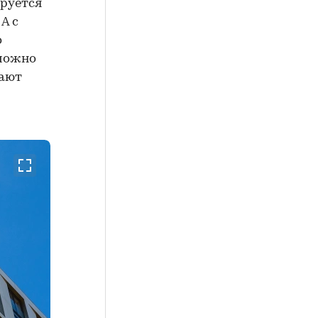
руется
А с
о
зможно
мают