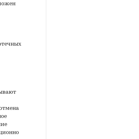
зможен
й
отечных
зывают
 отмена
ное
ние
иционно