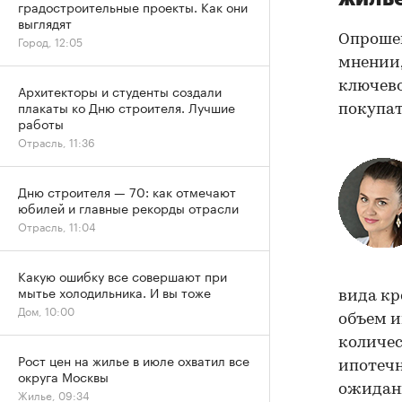
градостроительные проекты. Как они
выглядят
Опроше
Город, 12:05
мнении,
ключево
Архитекторы и студенты создали
плакаты ко Дню строителя. Лучшие
покупат
работы
Отрасль, 11:36
Дню строителя — 70: как отмечают
юбилей и главные рекорды отрасли
Отрасль, 11:04
Какую ошибку все совершают при
мытье холодильника. И вы тоже
вида кр
Дом, 10:00
объем и
количес
Рост цен на жилье в июле охватил все
ипотечн
округа Москвы
ожидани
Жилье, 09:34