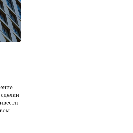
ление
 сделки
ривести
овом