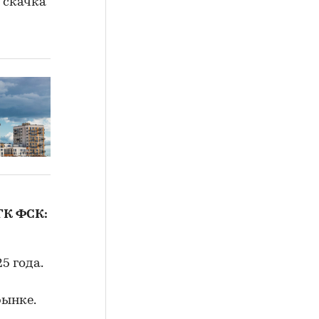
 скачка
ГК ФСК:
5 года.
рынке.