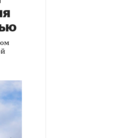
ия
нью
гом
ой