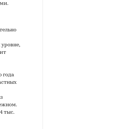
ми.
ительно
 уровне,
рит
о года
частных
аз
нежном.
4 тыс.