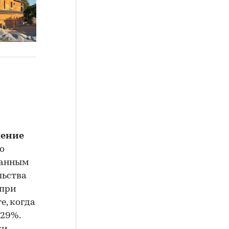
шение
о
данным
льства
 при
е, когда
,29%.