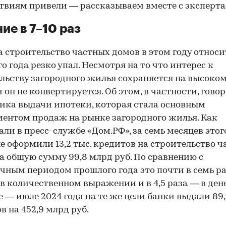
твиям привели — рассказываем вместе с эксперта
ие в 7–10 раз
а строительство частных домов в этом году относ
о года резко упал. Несмотря на то что интерес к
льству загородного жилья сохраняется на высоком
и он не конвертируется. Об этом, в частности, гово
ика выдачи ипотеки, которая стала основным
ентом продаж на рынке загородного жилья. Как
али в пресс-службе «Дом.РФ», за семь месяцев этог
е оформили 13,2 тыс. кредитов на строительство 
а общую сумму 99,8 млрд руб. По сравнению с
чным периодом прошлого года это почти в семь р
в количественном выражении и в 4,5 раза — в де
е — июле 2024 года на те же цели банки выдали 89,
в на 452,9 млрд руб.