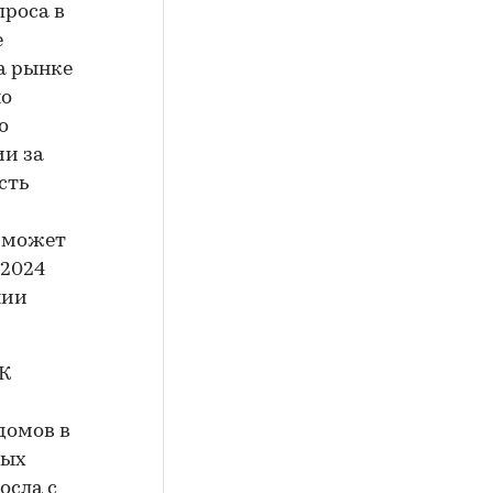
проса в
е
а рынке
но
о
ии за
есть
е может
 2024
нии
СК
домов в
ных
осла с