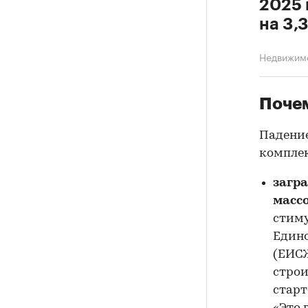
2025 
на 3,
Недвижим
Почем
Падение
комплек
загр
масс
стиму
Един
(ЕИСЖ
строи
старт