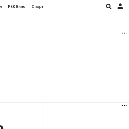
л
РБК Вино
Спорт
род
Стиль
Крипто
б
Конференции СПб
ичной валюты
о