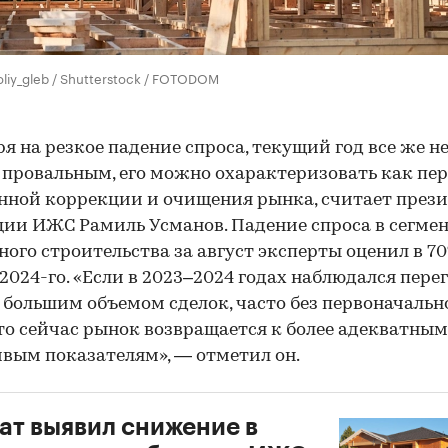
oliy_gleb / Shutterstock / FOTODOM
я на резкое падение спроса, текущий год все же н
 провальным, его можно охарактеризовать как пе
нной коррекции и очищения рынка, считает през
ии ИЖС Рамиль Усманов. Падение спроса в сегме
ного строительства за август эксперты оценил в 7
 2024-го. «Если в 2023–2024 годах наблюдался пер
 большим объемом сделок, часто без первоначальн
 то сейчас рынок возвращается к более адекватным
вым показателям», — отметил он.
ат выявил снижение в