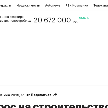
трасли
Недвижимость
Autonews
РБК Компании
Телекана
20 672 000
 цена квартиры
РБК Life
Тренды
Визионеры
Национальные проекты
+5.87%
Го
вских новостройках
руб
Кредитные рейтинги
Франшизы
Газета
Спецпроекты СП
ономика
Бизнес
Технологии и медиа
Финансы
Рынок нал
Поделиться
09 сен 2025, 15:02
рос на строительств