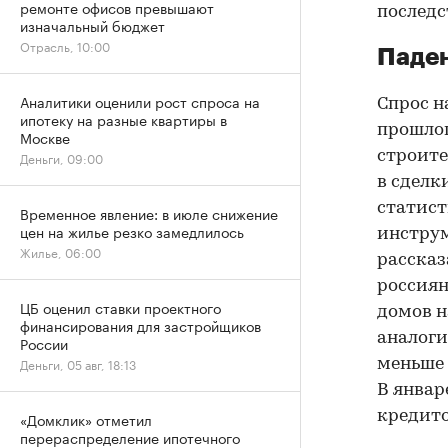
ремонте офисов превышают
последс
изначальный бюджет
Отрасль, 10:00
Паден
Аналитики оценили рост спроса на
Спрос н
ипотеку на разные квартиры в
прошлог
Москве
строите
Деньги, 09:00
в сделк
статист
Временное явление: в июле снижение
цен на жилье резко замедлилось
инструм
Жилье, 06:00
рассказ
россиян
ЦБ оценил ставки проектного
домов н
финансирования для застройщиков
аналоги
России
Деньги, 05 авг, 18:13
меньше 
В январ
кредито
«Домклик» отметил
перераспределение ипотечного