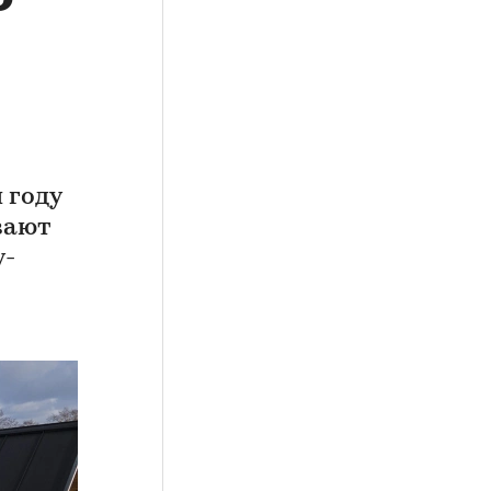
 году
вают
у-