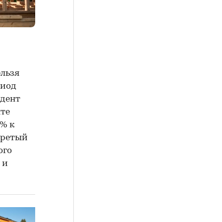
ельзя
риод
идент
нте
0% к
егретый
ого
 и