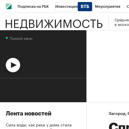
Подписка на РБК
Инвестиции
Мероприятия
О
НЕДВИЖИМОСТЬ
Средняя
Школа управления РБК
РБК Образование
РБК Курсы
в моско
РБК Бизнес-среда
Дискуссионный клуб
Исследования
Прямой эфир
Спецпроекты
Проверка контрагентов
Политика
Эк
Лента новостей
Загород
⁠,
Сила воды: как река у дома стала
Сп