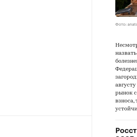
Фото: anat
Несмотр
назвать
болезне
Федерац
загород
августу
рынок с
взноса,
устойчи
Росст