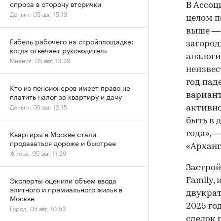
спроса в сторону вторички
В Ассоц
Деньги, 05 авг, 15:13
целом п
выше — 
Гибель рабочего на стройплощадке:
загород
когда отвечает руководитель
аналоги
Мнения, 05 авг, 13:29
неизвес
год паде
Кто из пенсионеров имеет право не
вариант
платить налог за квартиру и дачу
Деньги, 05 авг, 12:15
активно
быть в 
Квартиры в Москве стали
года», 
продаваться дороже и быстрее
«Арханг
Жилье, 05 авг, 11:29
Застрой
Эксперты оценили объем ввода
Family,
элитного и премиального жилья в
двукрат
Москве
2025 го
Город, 05 авг, 10:53
сделок 