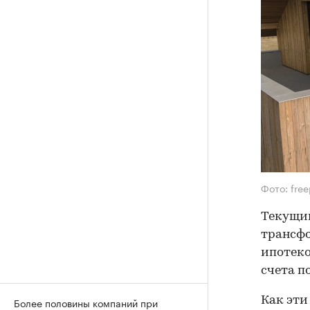
Фото: free
Текущий
трансф
ипотеко
счета п
Как эти
Более половины компаний при