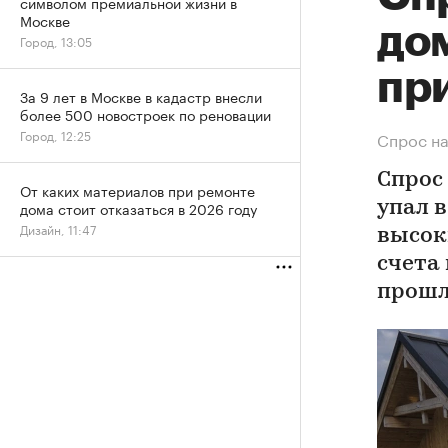
символом премиальной жизни в
Москве
дом
Город, 13:05
пр
За 9 лет в Москве в кадастр внесли
более 500 новостроек по реновации
Город, 12:25
Спрос на
Спрос
От каких материалов при ремонте
дома стоит отказаться в 2026 году
упал 
Дизайн, 11:47
высок
счета
прошл