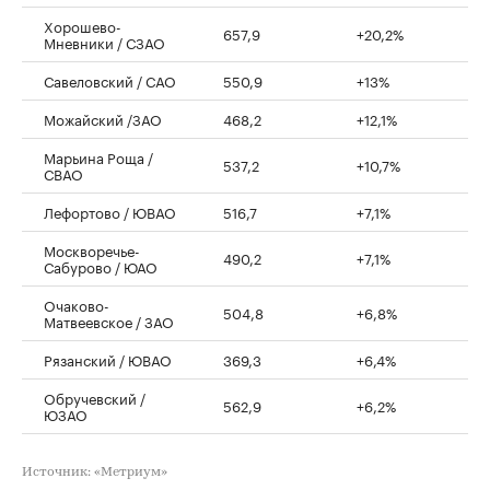
Хорошево-
657,9
+20,2%
Мневники / СЗАО
Савеловский / САО
550,9
+13%
Можайский /ЗАО
468,2
+12,1%
Марьина Роща /
537,2
+10,7%
СВАО
Лефортово / ЮВАО
516,7
+7,1%
Москворечье-
490,2
+7,1%
Сабурово / ЮАО
Очаково-
504,8
+6,8%
Матвеевское / ЗАО
Рязанский / ЮВАО
369,3
+6,4%
Обручевский /
562,9
+6,2%
ЮЗАО
Источник: «Метриум»