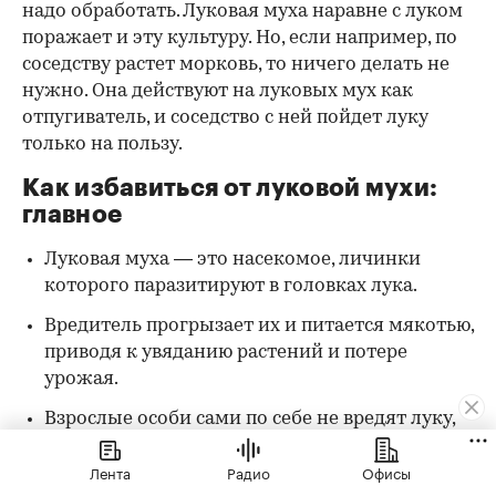
надо обработать. Луковая муха наравне с луком
поражает и эту культуру. Но, если например, по
соседству растет морковь, то ничего делать не
нужно. Она действуют на луковых мух как
отпугиватель, и соседство с ней пойдет луку
только на пользу.
Как избавиться от луковой мухи:
главное
Луковая муха — это насекомое, личинки
которого паразитируют в головках лука.
Вредитель прогрызает их и питается мякотью,
приводя к увяданию растений и потере
урожая.
Взрослые особи сами по себе не вредят луку,
но они делают рядом с ним кладки, из
Лента
Радио
Офисы
которых потом вылупляются личинки.