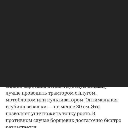
тратить силы на попытку зацвести заново, а не
выпустит новые побеги из боковых почек.
Срезать зонтики нужно также в защитной
одежде и со специализированными очками.
После чего срезанные зонтики нужно
обязательно утилизировать. Если оставить их
просто на земле, то семена могут созреть в
срезанном зонтике и разрастись.
4. Глубокая вспашка
Это эффективный способ борьбы с сорняком на
сильно заросших полях. Глубокую вспашку
лучше проводить трактором с плугом,
мотоблоком или культиватором. Оптимальная
глубина вспашки — не менее 30 см. Это
позволяет уничтожить точку роста. В
противном случае борщевик достаточно быстро
разрастается.