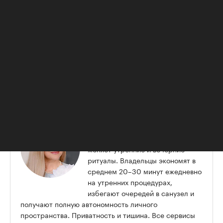
вашей ванной комнатой не будут
пользоваться и сложнее будет пронести
уличную грязь в вашу спальню;
единое дизайнерское решение. Отличный
вариант, если хочется сделать что-то
уникальное для себя, что не вписывается в
общий дизайн квартиры или дома.
:
Ирина Шикина
— Мастер-спальня кардинально
меняет утренние и вечерние
ритуалы. Владельцы экономят в
среднем 20–30 минут ежедневно
на утренних процедурах,
избегают очередей в санузел и
получают полную автономность личного
пространства. Приватность и тишина. Все сервисы