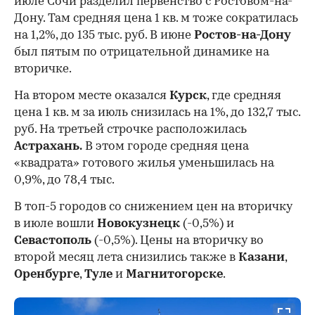
июле Сочи разделил первенство с Ростовом-на-
Дону. Там средняя цена 1 кв. м тоже сократилась
на 1,2%, до 135 тыс. руб. В июне
Ростов-на-Дону
был пятым по отрицательной динамике на
вторичке.
На втором месте оказался
Курск
, где средняя
цена 1 кв. м за июль снизилась на 1%, до 132,7 тыс.
руб. На третьей строчке расположилась
Астрахань.
В этом городе средняя цена
«квадрата» готового жилья уменьшилась на
0,9%, до 78,4 тыс.
В топ-5 городов со снижением цен на вторичку
в июле вошли
Новокузнецк
(-0,5%) и
Севастополь
(-0,5%). Цены на вторичку во
второй месяц лета снизились также в
Казани
,
Оренбурге
,
Туле
и
Магнитогорске
.