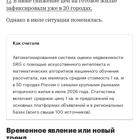
12
. В июне снижение цен на готовое жилье
зафиксировали уже в 20 городах.
Однако в июле ситуация поменялась.
Как считали
Автоматизированная система оценки недвижимости
SRG с помощью искусственного интеллекта и
математических алгоритмов машинного обучения
рассчитала, как менялась средняя стоимость 1 кв. м
в 50 городах России с самыми крупными рынками
вторичного жилья в июле 2026 года. Статистика
00:00
/
00:00
включает среднюю цену 1 кв. м предложений на
основных платформах объявлений и в региональных
базах (всего свыше 100 источников).
Временное явление или новый
тренд