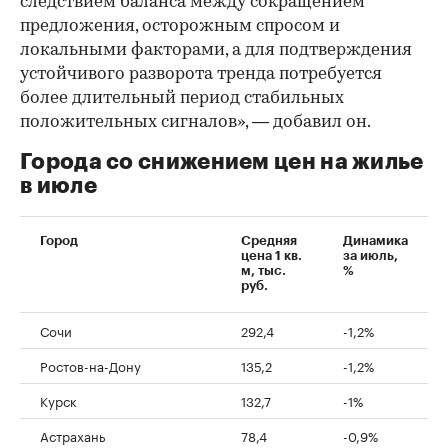
следствием баланса между сокращением
предложения, осторожным спросом и
локальными факторами, а для подтверждения
устойчивого разворота тренда потребуется
более длительный период стабильных
положительных сигналов», — добавил он.
Города со снижением цен на жилье
в июле
Город
Средняя
Динамика
цена 1 кв.
за июль,
м, тыс.
%
руб.
Сочи
292,4
-1,2%
Ростов-на-Дону
135,2
-1,2%
Курск
132,7
-1%
Астрахань
78,4
-0,9%