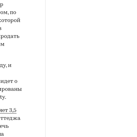
ер
ом, по
 которой
в
продать
ом
ду, и
 идет о
тированы
ty.
яет 3,5
коттеджа
ечь
на