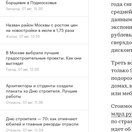
борщевик в Подмосковье
года сн
Загород, 07 авг, 15:30
средней
данным 
Назван район Москвы с ростом цен
экспони
на новостройки в июле в 1,75 раза
рублевы
Жилье, 07 авг, 13:55
сверхдо
дисконт
В Москве выбрали лучшие
градостроительные проекты. Как они
выглядят
Треть вс
Город, 07 авг, 12:05
только 
подорож
Архитекторы и студенты создали
домах, 
плакаты ко Дню строителя. Лучшие
или меб
работы
Отрасль, 07 авг, 11:36
Стоимос
млрд ру
Дню строителя — 70: как отмечают
по стра
юбилей и главные рекорды отрасли
идет об
Отрасль, 07 авг, 11:04