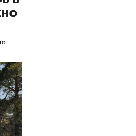
жно
не