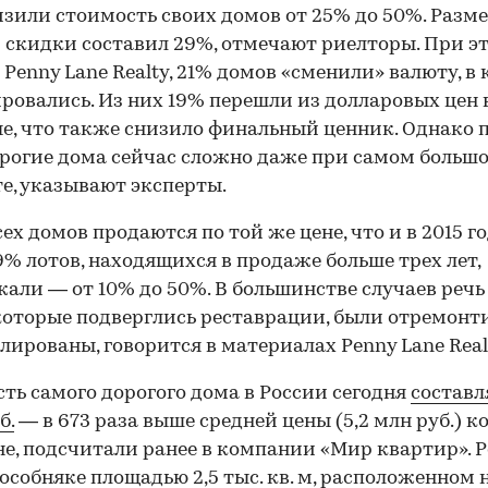
изили стоимость своих домов от 25% до 50%. Разм
 скидки составил 29%, отмечают риелторы. При эт
Penny Lane Realty, 21% домов «сменили» валюту, в
ровались. Из них 19% перешли из долларовых цен 
е, что также снизило финальный ценник. Однако 
рогие дома сейчас сложно даже при самом больш
е, указывают эксперты.
ех домов продаются по той же цене, что и в 2015 го
9% лотов, находящихся в продаже больше трех лет,
али — от 10% до 50%. В большинстве случаев речь
которые подверглись реставрации, были отремон
лированы, говорится в материалах Penny Lane Real
ть самого дорогого дома в России сегодня
составл
б.
— в 673 раза выше средней цены (5,2 млн руб.) 
не, подсчитали ранее в компании «Мир квартир». Р
 особняке площадью 2,5 тыс. кв. м, расположенном 