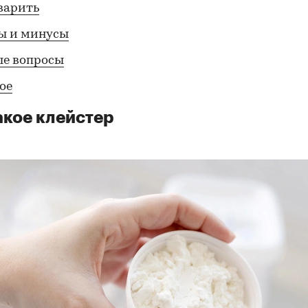
варить
ы и минусы
ые вопросы
ое
акое клейстер