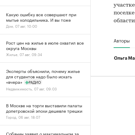
участке
поселке
Какую ошибку все совершают при
мытье холодильника. И вы тоже
области
Дом, 07 авг, 10:00
Авторы
Рост цен на жилье в июле охватил все
округа Москвы
Жилье, 07 авг, 09:34
Ольга Ма
Эксперты объяснили, почему жилье
для студентов надо было искать
«вчера»
РАДИО
Недвижимость, 07 авг, 09:03
В Москве на торги выставили палаты
допетровской эпохи дешевле трешки
Город, 06 авг, 18:07
Собянин заявил о максимальном за