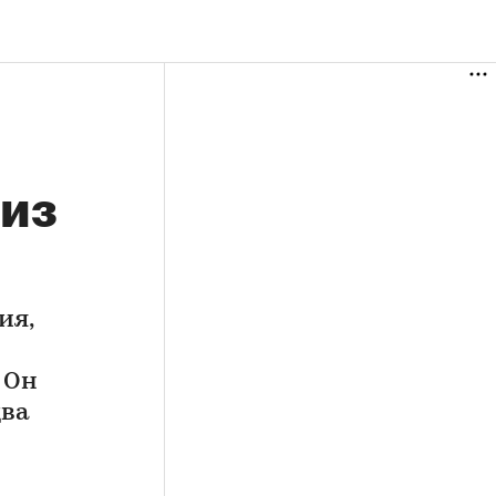
 из
ия,
 Он
два