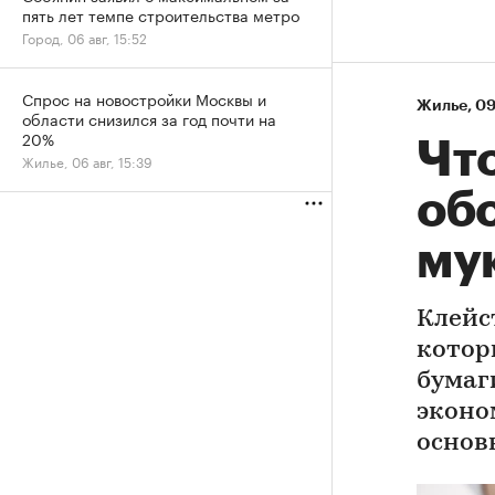
пять лет темпе строительства метро
Город, 06 авг, 15:52
Спрос на новостройки Москвы и
Жилье
⁠,
09
области снизился за год почти на
20%
Что
Жилье, 06 авг, 15:39
обо
му
Клейс
котор
бумаг
эконо
основ