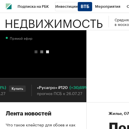
Подписка на РБК
Инвестиции
Мероприятия
О
НЕДВИЖИМОСТЬ
Средняя
Школа управления РБК
РБК Образование
РБК Курсы
в моско
РБК Бизнес-среда
Дискуссионный клуб
Исследования
Прямой эфир
Конференции СПб
Спецпроекты
Проверка контраген
Рынок наличной валюты
(+30,69%)
«Русагро» ₽120
Ozon ₽
Купить
Купить
прогноз ПСБ к 26.07.27
прогноз
Лента новостей
Жилье
⁠,
07
Что такое клейстер для обоев и как
По