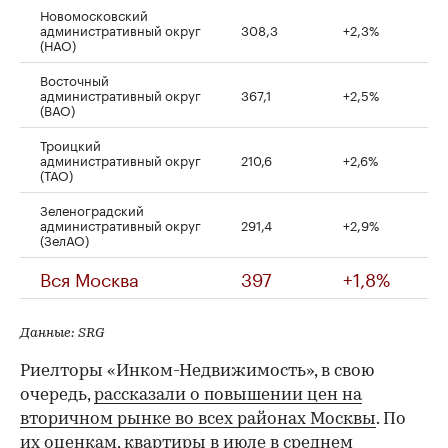
Новомосковский
административный округ
308,3
+2,3%
(НАО)
Восточный
административный округ
367,1
+2,5%
(ВАО)
Троицкий
административный округ
210,6
+2,6%
(ТАО)
Зеленоградский
административный округ
291,4
+2,9%
(ЗелАО)
Вся Москва
397
+1,8%
Данные: SRG
Риелторы «Инком-Недвижимость», в свою
очередь,
рассказали о повышении цен на
вторичном рынке во всех районах Москвы
. По
их оценкам, квартиры в июле в среднем