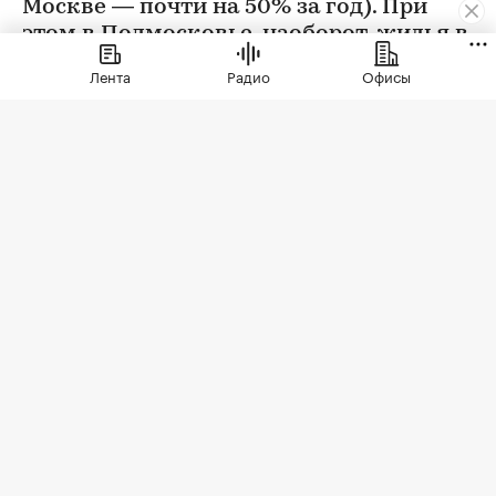
Москве — почти на 50% за год). При
этом в Подмосковье, наоборот, жилья в
новостройках стали покупать больше
Лента
Радио
Офисы
Фото: Sergio Photone / Shutterstock / FOTODOM
В июле 2026 года продажи жилья по договорам
долевого участия (ДДУ) в новостройках Москвы