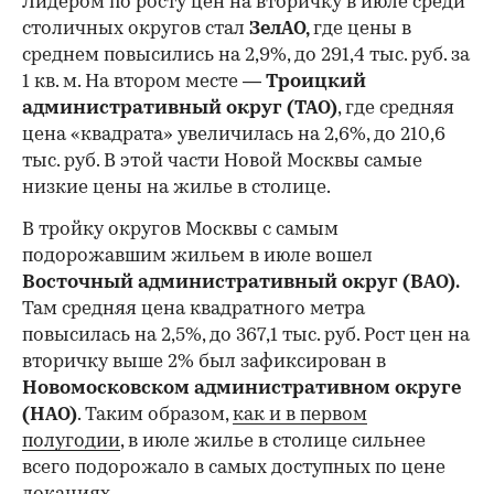
Лидером по росту цен на вторичку в июле среди
столичных округов стал
ЗелАО,
где цены в
среднем повысились на 2,9%, до 291,4 тыс. руб. за
1 кв. м. На втором месте —
Троицкий
административный округ (ТАО)
, где средняя
цена «квадрата» увеличилась на 2,6%, до 210,6
тыс. руб. В этой части Новой Москвы самые
низкие цены на жилье в столице.
00:00
/
00:00
В тройку округов Москвы с самым
подорожавшим жильем в июле вошел
Восточный административный округ (ВАО).
Там средняя цена квадратного метра
повысилась на 2,5%, до 367,1 тыс. руб. Рост цен на
вторичку выше 2% был зафиксирован в
Новомосковском административном округе
(НАО)
. Таким образом,
как и в первом
полугодии
, в июле жилье в столице сильнее
всего подорожало в самых доступных по цене