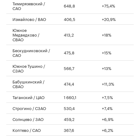
Тимирязевский /
648,8
+75,4%
САО
Измайлово / ВАО
406,5
+20,9%
Южное
Медведково /
413,2
+18%
СВАО
Бескудниковский /
475,8
+15%
САО
Южное Тушино /
566,7
+13%
СЗАО
Бабушкинский /
474,4
+11,3%
СВАО
Таганский / ЦАО
1 660,1
+7,5%
Строгино / СЗАО
530,4
+7,4%
Солнцево / ЗАО
459,2
+6,9%
Коптево / САО
367,6
+6,2%