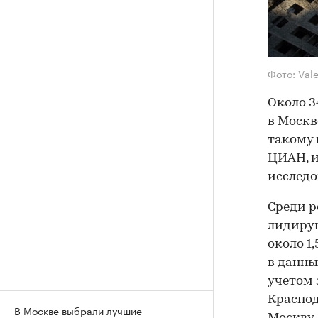
Фото: Val
Около 3
в Москв
такому 
ЦИАН, и
исследо
Среди р
лидирую
около 1
в данны
учетом 
Краснод
В Москве выбрали лучшие