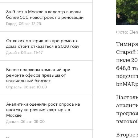
За 9 лет в Москве в кадастр внесли
более 500 новостроек по реновации
Город, 06 авг, 12:25
Фото: Ele
От каких материалов при ремонте
Тимиряз
дома стоит отказаться в 2026 году
Дизайн, 06 авг, 11:47
Старой 
июле 20
648,8 ты
Более половины компаний при
ремонте офисов превышают
подсчи
изначальный бюджет
bnMAP.p
Отрасль, 06 авг, 10:00
Настоль
Аналитики оценили рост спроса на
аналити
ипотеку на разные квартиры в
предлож
Москве
Деньги, 06 авг, 09:00
высокой
Второе 