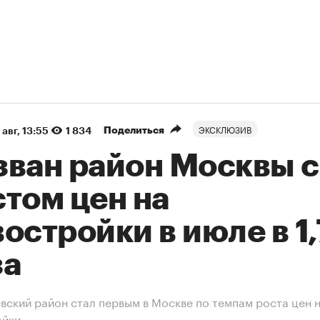
ЭКСКЛЮЗИВ
Поделиться
 авг, 13:55
1 834
зван район Москвы с
том цен на
остройки в июле в 1
за
вский район стал первым в Москве по темпам роста цен 
ойки