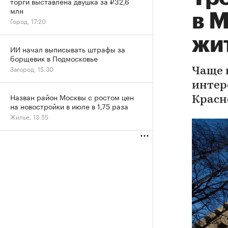
торги выставлена двушка за ₽32,6
млн
в 
Город, 17:20
жи
ИИ начал выписывать штрафы за
борщевик в Подмосковье
Загород, 15:30
Чаще 
интер
Назван район Москвы с ростом цен
Красн
на новостройки в июле в 1,75 раза
Жилье, 13:55