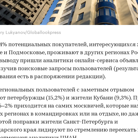
ery Lukyanov/Globallookpress
4% потенциальных покупателей, интересующихся
е и Подмосковье, проживают в других регионах Ро
выводу пришли аналитики онлайн-сервиса объяв
зучив поисковые запросы пользователей (результ
вания есть в распоряжении редакции).
егиональных пользователей с заметным отрывом
т петербуржцы (15,2%) и жители Кубани (9,3%). 
,5–2% приходится на самих москвичей, которые на
х регионах в командировках или на отдыхе, но даж
этой поправки жители Санкт-Петербурга и
арского края лидируют по стремлению переехать 