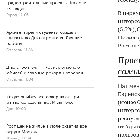
Москву,
градостроительные проекты. Как они
выглядят
В перву
Город, 12:05
интерес
(5,5%), 
Архитекторы и студенты создали
плакаты ко Дню строителя. Лучшие
Нижегор
работы
Ростовс
Отрасль, 11:36
Пров
Дню строителя — 70: как отмечают
самы
юбилей и главные рекорды отрасли
Отрасль, 11:04
Наимень
Еврейск
Какую ошибку все совершают при
мытье холодильника. И вы тоже
(менее 
Дом, 10:00
интерес
республ
Рост цен на жилье в июле охватил все
от Адыг
округа Москвы
пользов
Жилье, 09:34