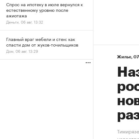
Спрос на ипотеку в июле вернулся к
естественному уровню после
ажиотажа
Деньги, 06 авг, 13:32
Главный враг мебели и стен: как
спасти дом от жуков-точильщиков
Дом, 06 авг, 13:29
Жилье
⁠,
07
На
рос
нов
ра
Тимирязе
новостр