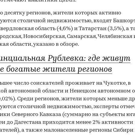
 отмечают аналитики ЦИАН.
ю десятку регионов, жители которых активно
уются столичной недвижимостью, входят Башкор
Свердловская область (4,6%) и Татарстан (3,5%), а 
одская, Новосибирская, Самарская, Челябинская 
кая области, указано в обзоре.
инциальная Рублевка: где живут
е богатые жители регионов
шее число соискателей проживает на Чукотке, в
ой автономной области и Ненецком автономном о
0,02%). Среди регионов, жители которых меньше д
уются столичной недвижимостью, эксперты отме
ики Северного Кавказа (суммарно на субъекты юг
еи до Дагестана приходится менее 2% активности
ателей), а также малонаселенные регионы Сибири