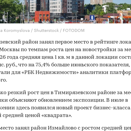
na Koromyslova / Shutterstock / FOTODOM
евский район занял первое место в рейтинге лок
Москвы по темпам роста цен на новостройки за ме
26 года средняя цена 1 кв. м в данной локации сос
с. руб., что на 75,4% больше июньского показателя,
тали для «РБК Недвижимости» аналитики платфо
ro.
ко резкий рост цен в Тимирязевском районе за ме
ки объясняют обновлением экспозиции. В июле в
ении здесь появился новый проект бизнес-класса 
 средней ценой «квадрата».
место занял район Измайлово с ростом средней ц