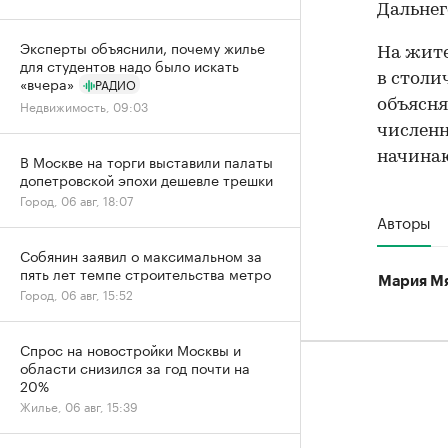
Дальнег
Эксперты объяснили, почему жилье
На жит
для студентов надо было искать
в столи
«вчера»
РАДИО
объясня
Недвижимость, 09:03
численн
начинаю
В Москве на торги выставили палаты
допетровской эпохи дешевле трешки
Город, 06 авг, 18:07
Авторы
Собянин заявил о максимальном за
пять лет темпе строительства метро
Мария М
Город, 06 авг, 15:52
Спрос на новостройки Москвы и
области снизился за год почти на
20%
Жилье, 06 авг, 15:39