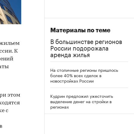
Материалы по теме
В большинстве регионов
 жильем
России подорожала
ссии. К
аренда жилья
лений
аты
На столичные регионы пришлось
более 40% всех сделок в
новостройках России
При этом
Кудрин предложил ужесточить
выделение денег на стройки в
ходятся
регионах
е с
в