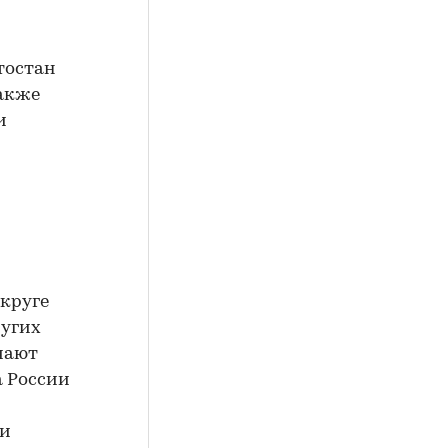
тостан
также
и
круге
ругих
чают
а России
 и