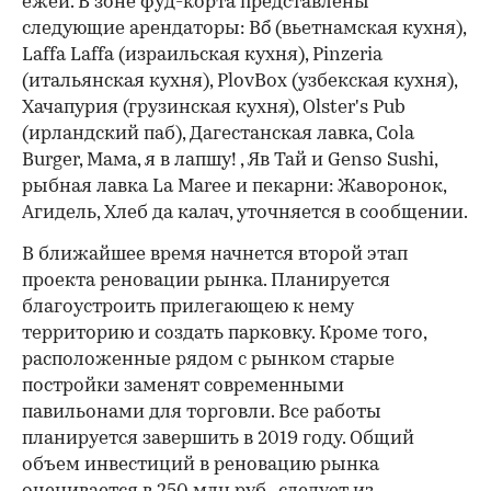
ежей. В зоне фуд-корта представлены
следующие арендаторы: Bổ (вьетнамская кухня),
Laffa Laffa (израильская кухня), Pinzeria
(итальянская кухня), PlovBox (узбекская кухня),
Хачапурия (грузинская кухня), Olster's Pub
(ирландский паб), Дагестанская лавка, Cola
Burger, Мама, я в лапшу! , Яв Тай и Genso Sushi,
рыбная лавка La Maree и пекарни: Жаворонок,
Агидель, Хлеб да калач, уточняется в сообщении.
В ближайшее время начнется второй этап
проекта реновации рынка. Планируется
благоустроить прилегающею к нему
территорию и создать парковку. Кроме того,
расположенные рядом с рынком старые
постройки заменят современными
павильонами для торговли. Все работы
планируется завершить в 2019 году. Общий
объем инвестиций в реновацию рынка