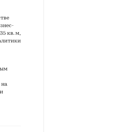
стве
изнес-
5 кв. м,
налитики
ным
 на
 и