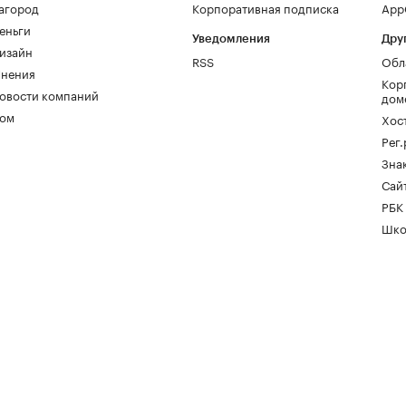
агород
Корпоративная подписка
AppG
еньги
Уведомления
Дру
изайн
RSS
Обл
нения
Кор
овости компаний
дом
ом
Хос
Рег
Зна
Сайт
РБК
Шко