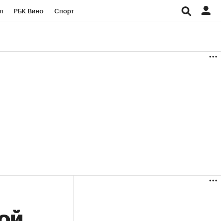
л
РБК Вино
Спорт
род
Стиль
Крипто
б
Конференции СПб
ичной валюты
ой