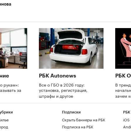
ннова
ние
РБК Autonews
РБК О
о рукам»:
Все о ГБО в 2026 году:
В трен
азывать за
установка, регистрация,
начальн
и
штрафы и другое
зачем 
убрики
Подписки
РБК
илье
Скрыть баннеры на РБК
iOS
ород
Подписка на РБК
And