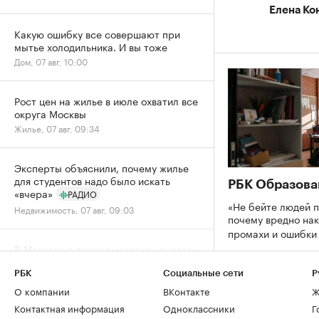
Елена Ко
Какую ошибку все совершают при
мытье холодильника. И вы тоже
Дом, 07 авг, 10:00
Рост цен на жилье в июле охватил все
округа Москвы
Жилье, 07 авг, 09:34
Эксперты объяснили, почему жилье
для студентов надо было искать
РБК Образова
«вчера»
РАДИО
«Не бейте людей п
Недвижимость, 07 авг, 09:03
почему вредно нак
промахи и ошибк
В Москве на торги выставили палаты
допетровской эпохи дешевле трешки
РБК
Социальные сети
Р
Город, 06 авг, 18:07
О компании
ВКонтакте
Ж
Контактная информация
Одноклассники
Г
Собянин заявил о максимальном за