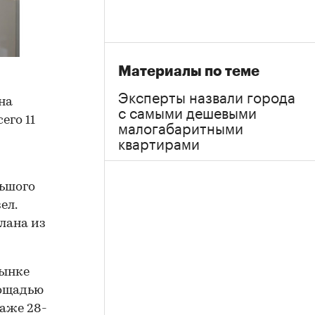
Материалы по теме
Эксперты назвали города
на
с самыми дешевыми
его 11
малогабаритными
квартирами
льшого
ел.
лана из
рынке
лощадью
таже 28-