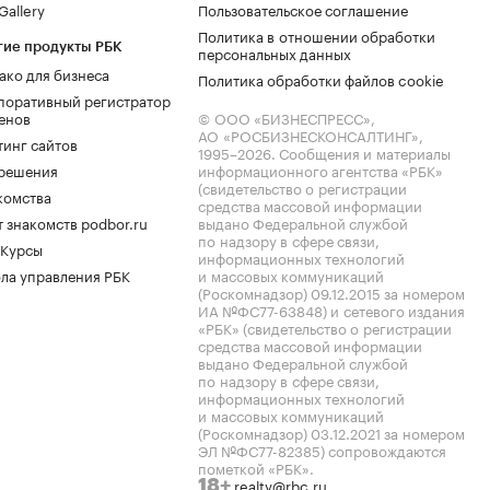
allery
Пользовательское соглашение
Политика в отношении обработки
гие продукты РБК
персональных данных
ако для бизнеса
Политика обработки файлов cookie
поративный регистратор
енов
© ООО «БИЗНЕСПРЕСС»,
АО «РОСБИЗНЕСКОНСАЛТИНГ»,
тинг сайтов
1995–2026
. Сообщения и материалы
.решения
информационного агентства «РБК»
(свидетельство о регистрации
комства
средства массовой информации
 знакомств podbor.ru
выдано Федеральной службой
по надзору в сфере связи,
 Курсы
информационных технологий
ла управления РБК
и массовых коммуникаций
(Роскомнадзор) 09.12.2015 за номером
ИА №ФС77-63848) и сетевого издания
«РБК» (свидетельство о регистрации
средства массовой информации
выдано Федеральной службой
по надзору в сфере связи,
информационных технологий
и массовых коммуникаций
(Роскомнадзор) 03.12.2021 за номером
ЭЛ №ФС77-82385) сопровождаются
пометкой «РБК».
realty@rbc.ru
18+