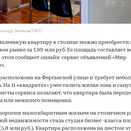
ксандр Зеликов/ТАСС
аленькую квартиру в столице можно приобрести 
ом рынке за 1,99 млн руб. Ее площадь составляет вс
Об этом сообщает онлайн-сервис объявлений «Мир
».
расположена на Ферганской улице и требует небо
. На 11 «квадратах» уместились жилая зона и сануз
исты сервиса полагают, что квартира была переде
ы или нежилого помещения.
дорогим малогабаритным жильем на столичном 
ой недвижимости стала студия бизнес-класса п
м (5,8 млн руб.). Квартира расположена на шестом э