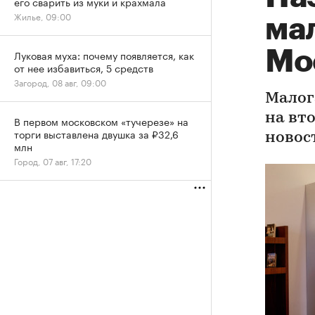
его сварить из муки и крахмала
Жилье, 09:00
ма
Мо
Луковая муха: почему появляется, как
от нее избавиться, 5 средств
Загород, 08 авг, 09:00
Малог
на вт
В первом московском «тучерезе» на
торги выставлена двушка за ₽32,6
новос
млн
Город, 07 авг, 17:20