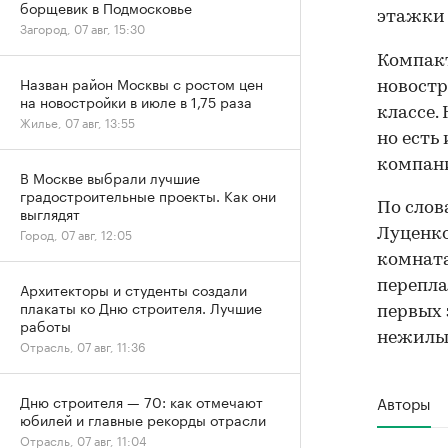
борщевик в Подмосковье
этажки 
Загород, 07 авг, 15:30
Компак
Назван район Москвы с ростом цен
новостр
на новостройки в июле в 1,75 раза
классе.
Жилье, 07 авг, 13:55
но есть
компан
В Москве выбрали лучшие
градостроительные проекты. Как они
По слов
выглядят
Город, 07 авг, 12:05
Луценко
комната
перепла
Архитекторы и студенты создали
плакаты ко Дню строителя. Лучшие
первых 
работы
нежилые
Отрасль, 07 авг, 11:36
Авторы
Дню строителя — 70: как отмечают
юбилей и главные рекорды отрасли
Отрасль, 07 авг, 11:04