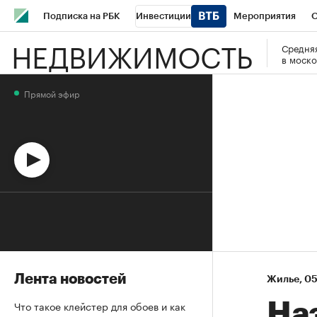
Подписка на РБК
Инвестиции
Мероприятия
О
НЕДВИЖИМОСТЬ
Средняя
Школа управления РБК
РБК Образование
РБК Курсы
в моско
РБК Бизнес-среда
Дискуссионный клуб
Исследования
Прямой эфир
Спецпроекты
Проверка контрагентов
Политика
Эк
Лента новостей
Жилье
⁠,
05
Что такое клейстер для обоев и как
На