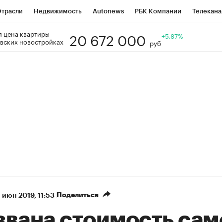
трасли
Недвижимость
Autonews
РБК Компании
Телекана
20 672 000
 цена квартиры
РБК Life
Тренды
Визионеры
Национальные проекты
+5.87%
Го
вских новостройках
руб
Кредитные рейтинги
Франшизы
Газета
Спецпроекты СП
ономика
Бизнес
Технологии и медиа
Финансы
Рынок нал
Поделиться
 июн 2019, 11:53
звана стоимость сам