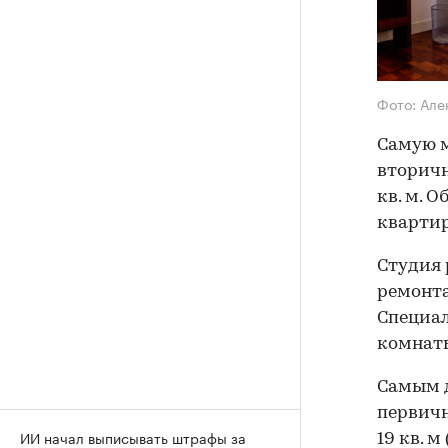
Фото: Але
Самую м
вторичн
кв. м. 
квартир
Студия 
ремонта
Специал
комнат
Самым 
первичн
ИИ начал выписывать штрафы за
19 кв. 