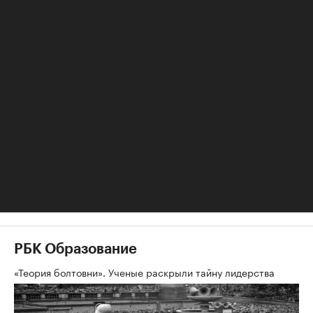
Генеральный директор Фонда защиты прав
граждан — участников долевого строительства
назначается правительством России по
представлению наблюдательного совета
«Дом.РФ».
Авторы
Теги
Игнат Бушухин
Обозреватель недвижимости, строительства и
архитектуры. Тему real estate «качает» в РБК с 2008
года
РБК Образование
«Теория болтовни». Ученые раскрыли тайну лидерства