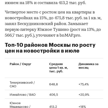
июнем на 18% и составила 413,2 тыс. руб.
Четвертое место с ростом цен на квартиры в
новостройках на 15%, до 475,8 тыс. руб. за 1 кв. м,
занял Бескудниковский район. Замыкает
первую пятерку Южное Тушино (рост на 13%, до
566,7 тыс. руб.), уточняют в bnMAP.pro.
Топ-10 районов Москвы по росту
цен на новостройки в июле
00:00
/
00:00
Район / Округ
Средняя
Динамика за
цена 1 кв. м,
месяц
тыс. руб.
Тимирязевский /
648,8
+75,4%
САО
Измайлово / ВАО
406,5
+20,9%
Южное
Медведково /
413,2
+18%