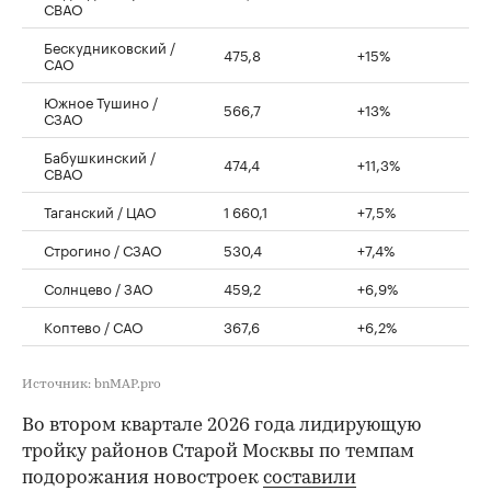
СВАО
Бескудниковский /
475,8
+15%
САО
Южное Тушино /
566,7
+13%
СЗАО
Бабушкинский /
474,4
+11,3%
СВАО
Таганский / ЦАО
1 660,1
+7,5%
Строгино / СЗАО
530,4
+7,4%
Солнцево / ЗАО
459,2
+6,9%
Коптево / САО
367,6
+6,2%
Источник: bnMAP.pro
Во втором квартале 2026 года лидирующую
тройку районов Старой Москвы по темпам
подорожания новостроек
составили