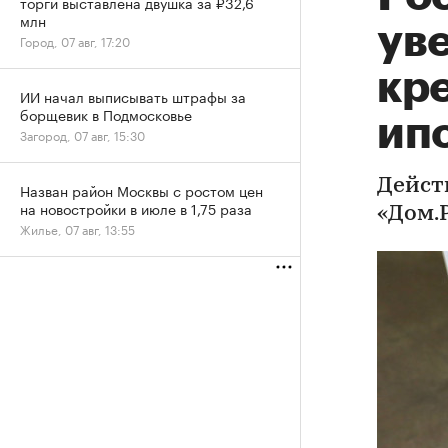
торги выставлена двушка за ₽32,6
млн
ув
Город, 07 авг, 17:20
кре
ИИ начал выписывать штрафы за
борщевик в Подмосковье
ип
Загород, 07 авг, 15:30
Дейст
Назван район Москвы с ростом цен
на новостройки в июле в 1,75 раза
«Дом.
Жилье, 07 авг, 13:55