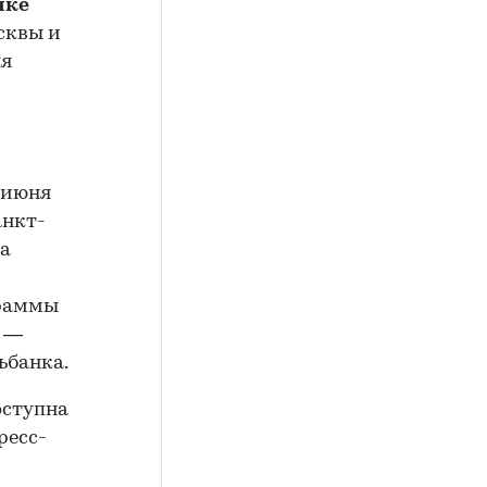
нке
сквы и
ля
 июня
анкт-
ма
граммы
, —
ьбанка.
оступна
ресс-