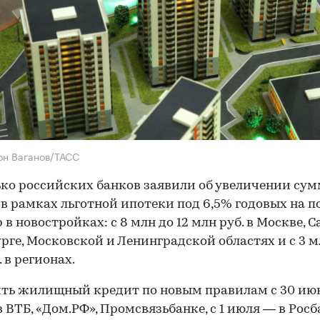
он Ваганов/ТАСС
ко российских банков заявили об увеличении су
в рамках льготной ипотеки под 6,5% годовых на п
 в новостройках: с 8 млн до 12 млн руб. в Москве, С
рге, Московской и Ленинградской областях и с 3 м
 в регионах.
ть жилищный кредит по новым правилам с 30 ию
 ВТБ, «Дом.РФ», Промсвязьбанке, с 1 июля — в Росб