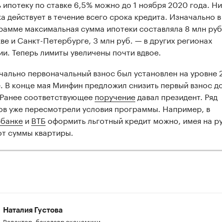
ь ипотеку по ставке 6,5% можно до 1 ноября 2020 года. Н
ка действует в течение всего срока кредита. Изначально в
рамме максимальная сумма ипотеки составляла 8 млн руб
ве и Санкт-Петербурге, 3 млн руб. — в других регионах
ии. Теперь лимиты увеличены почти вдвое.
чально первоначальный взнос был установлен на уровне 
. В конце мая Минфин предложил снизить первый взнос д
 Ранее соответствующее
поручение
давал президент. Ряд
ов уже пересмотрели условия программы. Например, в
банке
и
ВТБ
оформить льготный кредит можно, имея на р
от суммы квартиры.
Наталия Густова
Редактор, бакалавр экономики,