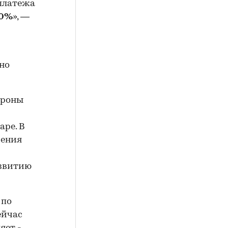
платежа
0%
», —
жно
ороны
аре. В
рения
азвитию
 по
ейчас