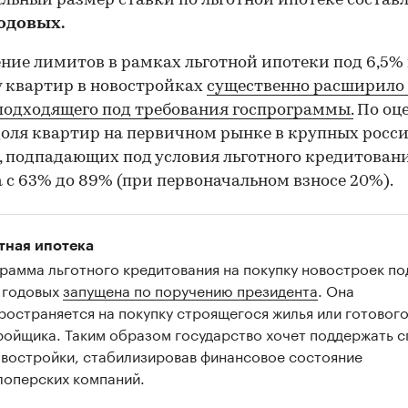
ьный размер ставки по льготной ипотеке составл
одовых.
ние лимитов в рамках льготной ипотеки под 6,5%
 квартир в новостройках
существенно расширило
подходящего под требования госпрограммы.
По оц
оля квартир на первичном рынке в крупных росс
, подпадающих под условия льготного кредитовани
 с 63% до 89% (при первоначальном взносе 20%).
тная ипотека
рамма льготного кредитования на покупку новостроек по
 годовых
запущена по поручению президента
. Она
ространяется на покупку строящегося жилья или готового
ройщика. Таким образом государство хочет поддержать 
овостройки, стабилизировав финансовое состояние
лоперских компаний.