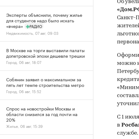
Об увел
«Дом.Р
Эксперты объяснили, почему жилье
Санкт-П
для студентов надо было искать
«вчера»
жителей
РАДИО
Недвижимость, 07 авг, 09:03
льготн
первон
В Москве на торги выставили палаты
допетровской эпохи дешевле трешки
Оформит
Город, 06 авг, 18:07
можно 
Петербу
Собянин заявил о максимальном за
кредита
пять лет темпе строительства метро
«Минима
Город, 06 авг, 15:52
составл
уточнил
Спрос на новостройки Москвы и
области снизился за год почти на
С 1 июл
20%
в
Росба
Жилье, 06 авг, 15:39
службе.