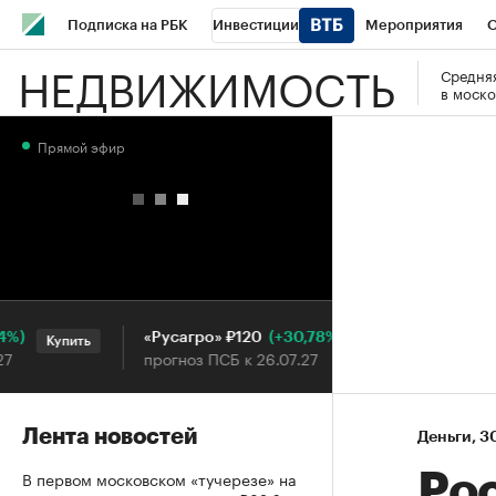
Подписка на РБК
Инвестиции
Мероприятия
О
НЕДВИЖИМОСТЬ
Средняя
Школа управления РБК
РБК Образование
РБК Курсы
в моско
РБК Бизнес-среда
Дискуссионный клуб
Исследования
Прямой эфир
Конференции СПб
Спецпроекты
Проверка контраген
Рынок наличной валюты
(+30,78%)
«Русагро» ₽120
Ozon ₽
Купить
Купить
прогноз ПСБ к 26.07.27
прогноз
Лента новостей
Деньги
⁠,
3
В первом московском «тучерезе» на
Ро