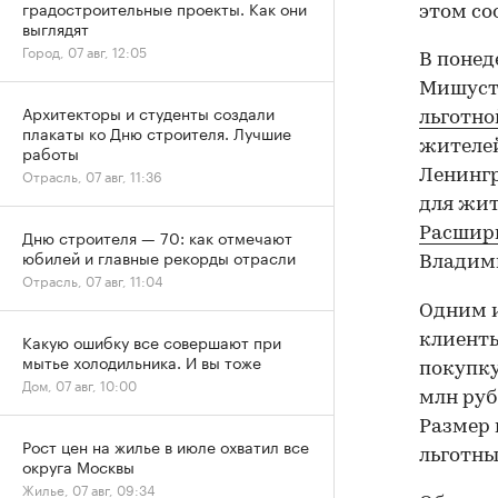
градостроительные проекты. Как они
этом со
выглядят
Город, 07 авг, 12:05
В понед
Мишуст
Архитекторы и студенты создали
льготно
плакаты ко Дню строителя. Лучшие
жителей
работы
Отрасль, 07 авг, 11:36
Ленингр
для жит
Расшир
Дню строителя — 70: как отмечают
юбилей и главные рекорды отрасли
Владими
Отрасль, 07 авг, 11:04
Одним и
Какую ошибку все совершают при
клиенты
мытье холодильника. И вы тоже
покупку
Дом, 07 авг, 10:00
млн руб
Размер 
Рост цен на жилье в июле охватил все
льготны
округа Москвы
Жилье, 07 авг, 09:34