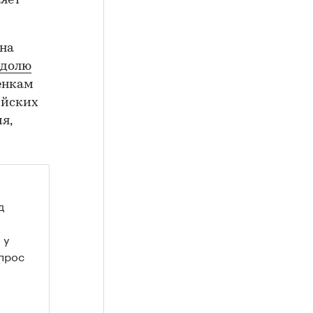
яет -
 на
 долю
енкам
ийских
я,
д
 у
спрос