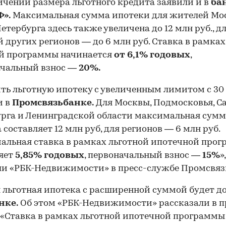
ичении размера льготного кредита заявили и в
ба
Ф».
Максимальная сумма ипотеки для жителей Мо
етербурга здесь также увеличена до 12 млн руб., д
 других регионов — до 6 млн руб. Ставка в рамках
ой программы начинается
от 6,1% годовых
,
00:00
/
00:00
ачальный взнос —
20%.
ь льготную ипотеку с увеличенным лимитом с 30
и в
Промсвязьбанке.
Для Москвы, Подмосковья, С
рга и Ленинградской области максимальная сум
 составляет 12 млн руб, для регионов — 6 млн руб.
льная ставка в рамках льготной ипотечной про
яет
5,85% годовых
, первоначальный взнос —
15%
»
и «РБК-Недвижимости» в пресс-службе Промсвяз
я льготная ипотека с расширенной суммой будет д
нке.
Об этом «РБК-Недвижимости» рассказали в п
 «Ставка в рамках льготной ипотечной программы