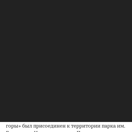
Отдыхающие в бассейне «The Баssейн» в Сокольниках
(Фото: ТАСС/ Георгий Шпикалов)
Ленинский пляж рядом с парком
им. Горького
В 2012 году природный заказник «Воробьевы
горы» был присоединен к территории парка им.