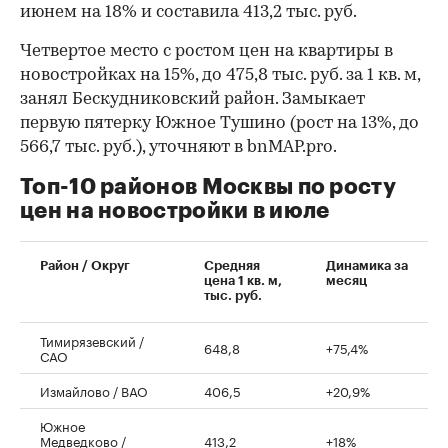
июнем на 18% и составила 413,2 тыс. руб.
Четвертое место с ростом цен на квартиры в
новостройках на 15%, до 475,8 тыс. руб. за 1 кв. м,
занял Бескудниковский район. Замыкает
первую пятерку Южное Тушино (рост на 13%, до
566,7 тыс. руб.), уточняют в bnMAP.pro.
Топ-10 районов Москвы по росту
цен на новостройки в июле
00:00
/
00:00
Район / Округ
Средняя
Динамика за
цена 1 кв. м,
месяц
тыс. руб.
Тимирязевский /
648,8
+75,4%
САО
Измайлово / ВАО
406,5
+20,9%
Южное
Медведково /
413,2
+18%