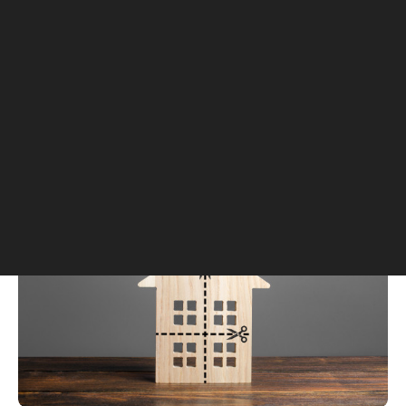
обладает правом на получение обязательной
доли.
Важным условием отказа от доли в наследстве
является добровольный характер. Если
заявитель докажет, что подписывал документ
недобровольно, суд признает отказ
недействительным.