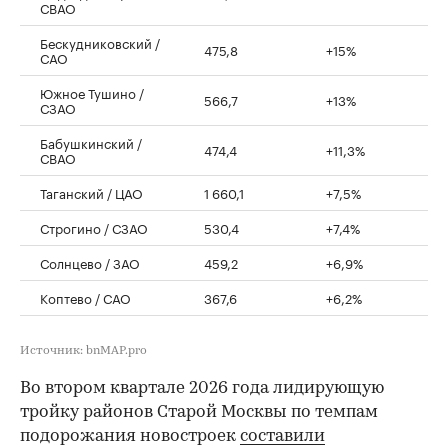
СВАО
Бескудниковский /
475,8
+15%
САО
Южное Тушино /
566,7
+13%
СЗАО
Бабушкинский /
474,4
+11,3%
СВАО
Таганский / ЦАО
1 660,1
+7,5%
Строгино / СЗАО
530,4
+7,4%
Солнцево / ЗАО
459,2
+6,9%
Коптево / САО
367,6
+6,2%
Источник: bnMAP.pro
Во втором квартале 2026 года лидирующую
тройку районов Старой Москвы по темпам
подорожания новостроек
составили