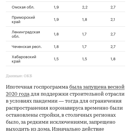
Омская обл.
1,9
2,2
2,7
Приморский
1,9
1,8
2,1
край
Ленинградская
1,8
1,7
2,7
обл.
Чеченская респ.
1,8
1,7
2,7
Хабаровский
1,5
1,5
1,8
край
Данные: ОКБ
Ипотечная госпрограмма
была запущена весной
2020 года
для поддержки строительной отрасли
в условиях пандемии — тогда для ограничения
распространения коронавируса временно были
остановлены стройки, в столичных регионах
было, за редкими исключениями, запрещено
выходить из дома. Изначально действие