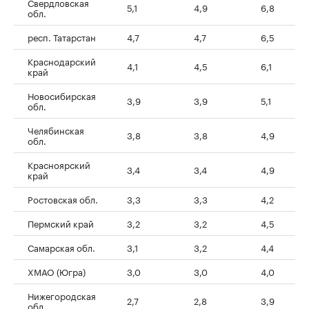
Свердловская
5,1
4,9
6,8
обл.
респ. Татарстан
4,7
4,7
6,5
Краснодарский
4,1
4,5
6,1
край
Новосибирская
3,9
3,9
5,1
обл.
Челябинская
3,8
3,8
4,9
обл.
Красноярский
3,4
3,4
4,9
край
Ростовская обл.
3,3
3,3
4,2
Пермский край
3,2
3,2
4,5
Самарская обл.
3,1
3,2
4,4
ХМАО (Югра)
3,0
3,0
4,0
Нижегородская
2,7
2,8
3,9
обл.