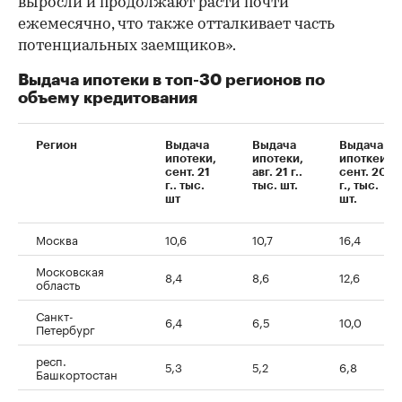
выросли и продолжают расти почти
ежемесячно, что также отталкивает часть
потенциальных заемщиков».
Выдача ипотеки в топ-30 регионов по
объему кредитования
Регион
Выдача
Выдача
Выдача
ипотеки,
ипотеки,
ипоткеи.
сент. 21
авг. 21 г..
сент. 20
г.. тыс.
тыс. шт.
г., тыс.
шт
шт.
Москва
10,6
10,7
16,4
Московская
8,4
8,6
12,6
область
Санкт-
6,4
6,5
10,0
Петербург
респ.
5,3
5,2
6,8
Башкортостан