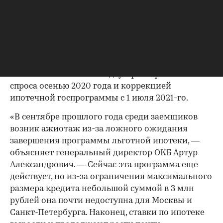
(Фото: ОКБ)
Существенное снижение ипотечного спроса
отмечается также в Московской области,
Краснодарском крае (оба региона — на 33%) и в
Ленобласти (на 32%). Такую динамику в ОКБ
объясняют сочетанием двух факторов: скачка
спроса осенью 2020 года и коррекцией
ипотечной госпрограммы с 1 июля 2021-го.
«В сентябре прошлого года среди заемщиков
возник ажиотаж из-за ложного ожидания
завершения программы льготной ипотеки, —
объясняет генеральный директор ОКБ Артур
Александрович. — Сейчас эта программа еще
действует, но из-за ограничения максимального
размера кредита небольшой суммой в 3 млн
рублей она почти недоступна для Москвы и
Санкт-Петербурга. Наконец, ставки по ипотеке