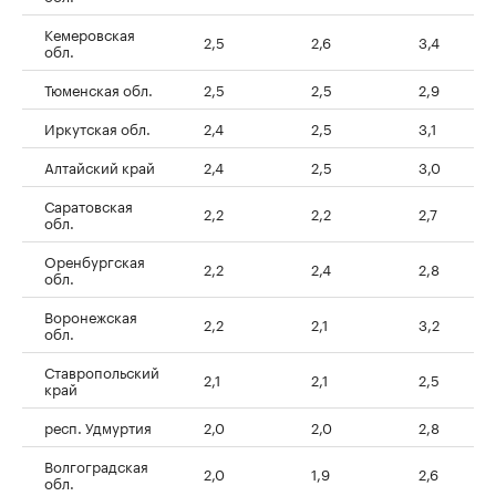
Кемеровская
2,5
2,6
3,4
обл.
Тюменская обл.
2,5
2,5
2,9
Иркутская обл.
2,4
2,5
3,1
Алтайский край
2,4
2,5
3,0
Саратовская
2,2
2,2
2,7
обл.
Оренбургская
2,2
2,4
2,8
обл.
Воронежская
2,2
2,1
3,2
обл.
Ставропольский
2,1
2,1
2,5
край
респ. Удмуртия
2,0
2,0
2,8
Волгоградская
2,0
1,9
2,6
обл.