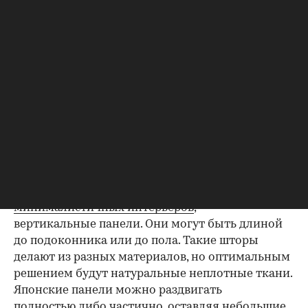
Японские вертикальные панели — отличный вариант для
минималистичных интерьеров
(Фото: pinterest)
Вариант, хорошо подходящий для
минималистичных интерьеров
, —
вертикальные панели. Они могут быть длиной
до подоконника или до пола. Такие шторы
делают из разных материалов, но оптимальным
решением будут натуральные неплотные ткани.
Японские панели можно раздвигать
полностью либо частично, оставляя небольшие